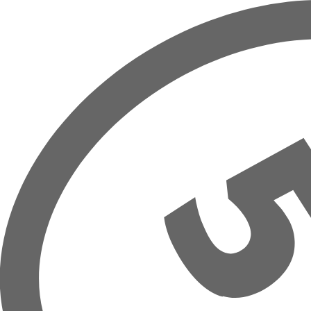
Přeskočit na hlavní obsah