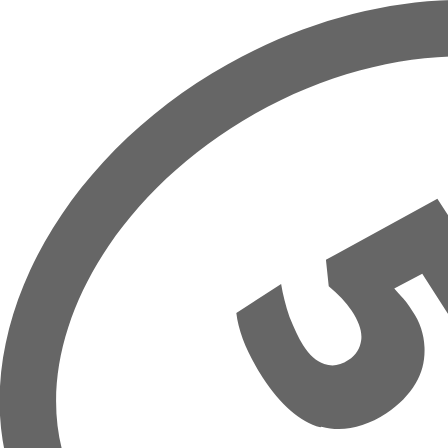
Přeskočit na hlavní obsah