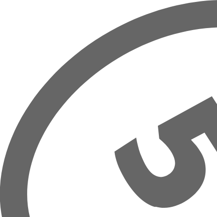
Přeskočit na hlavní obsah