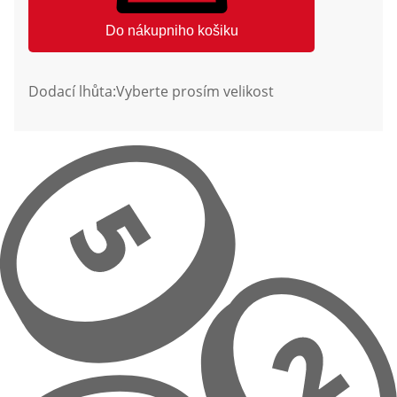
Do nákupniho košiku
Dodací lhůta:
Vyberte prosím velikost