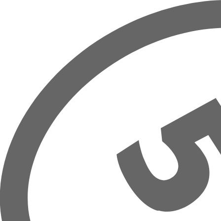
Přeskočit na hlavní obsah