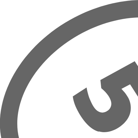
Přeskočit na hlavní obsah