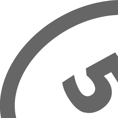
Přeskočit na hlavní obsah