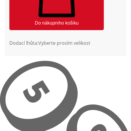
Do nákupniho košiku
Dodací lhůta:
Vyberte prosím velikost