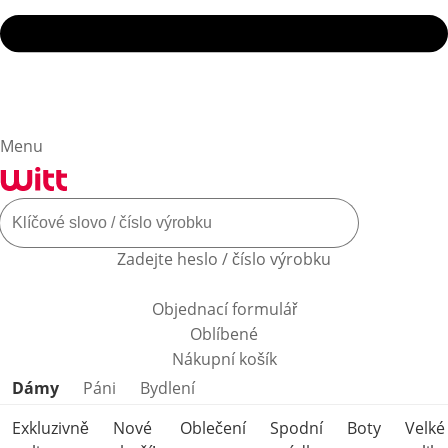
Menu
Zadejte heslo / číslo výrobku
Objednací formulář
Oblíbené
Nákupní košík
Přeskočit kategorie produktů
Dámy
Páni
Bydlení
Exkluzivně
Nové
Oblečení
Spodní
Boty
Velké