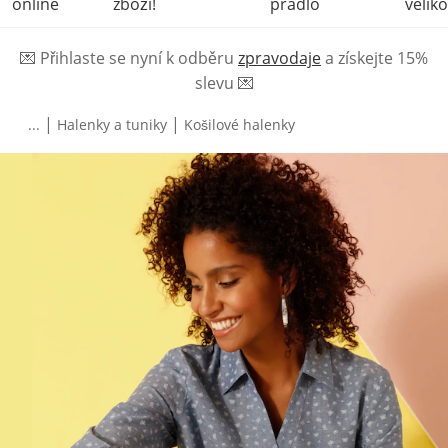
online
zboží!
prádlo
veliko
💌
Přihlaste se nyní k odběru
zpravodaje
a získejte 15%
slevu
💌
|
|
...
Halenky a tuniky
Košilové halenky