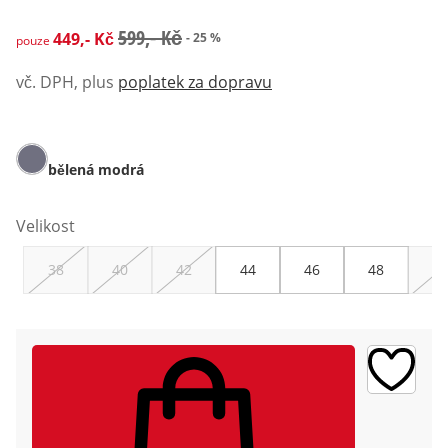
zlevněná cena: 449,- Kč, původní cena: 599,- Kč
599,- Kč
449,- Kč
- 25 %
pouze
vč. DPH, plus
poplatek za dopravu
bělená modrá
Velikost
38
40
42
44
46
48
50