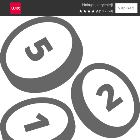
Nakupujte rychleji
v aplikaci
(13.2 tsd)
Přeskočit na hlavní obsah