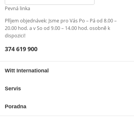
Pevná linka
Příjem objednávek: Jsme pro Vás Po – Pá od 8.00 –
20.00 hod. a v So od 9.00 – 14.00 hod. osobně k
dispozici!
Telefonní číslo:
374 619 900
Otevření klienta telefonu
Witt International
Servis
Poradna