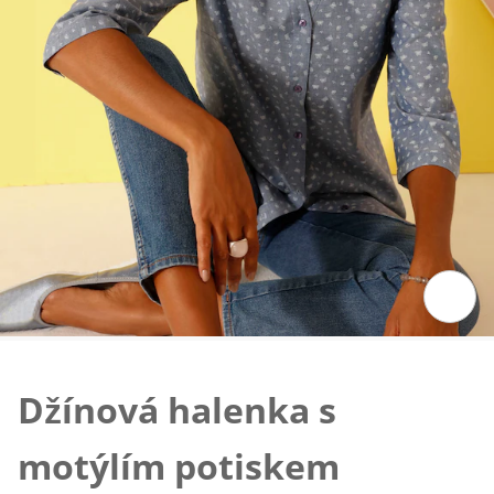
Klepnutím obrázek zvětšíte
Džínová halenka s
motýlím potiskem