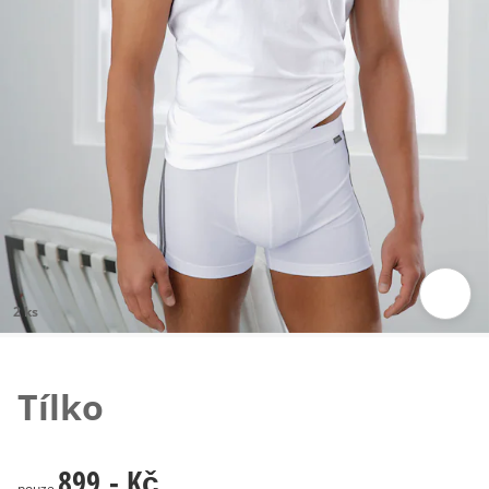
2 ks
Klepnutím obrázek zvětšíte
Tílko
899,- Kč
899,- Kč
pouze