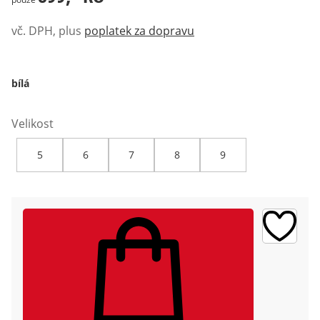
vč. DPH, plus
poplatek za dopravu
bílá
Velikost
5
6
7
8
9