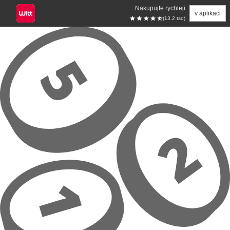
Nakupujte rychleji
v aplikaci
(13.2 tsd)
Přeskočit na hlavní obsah