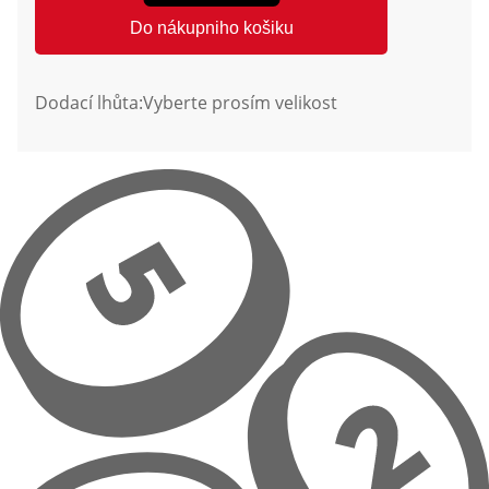
Do nákupniho košiku
Dodací lhůta:
Vyberte prosím velikost