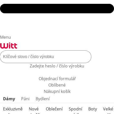
Menu
Zadejte heslo / číslo výrobku
Objednací formulář
Oblíbené
Nákupní košík
Přeskočit kategorie produktů
Dámy
Páni
Bydlení
Exkluzivně
Nové
Oblečení
Spodní
Boty
Velké