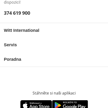
dispozici!
Telefonní číslo:
374 619 900
Otevření klienta telefonu
Witt International
Servis
Poradna
Stáhněte si naši aplikaci
Otevře v novém o