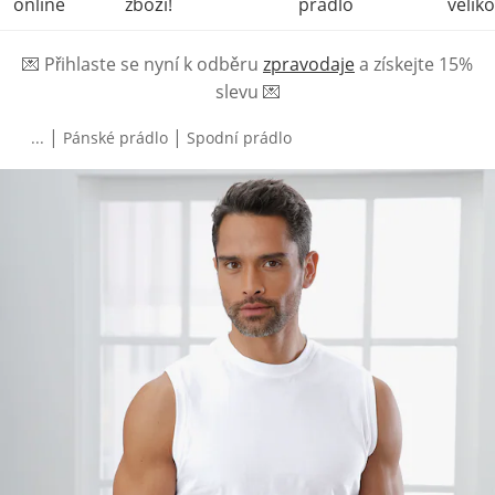
online
zboží!
prádlo
veliko
💌
Přihlaste se nyní k odběru
zpravodaje
a získejte 15%
slevu
💌
|
|
...
Pánské prádlo
Spodní prádlo