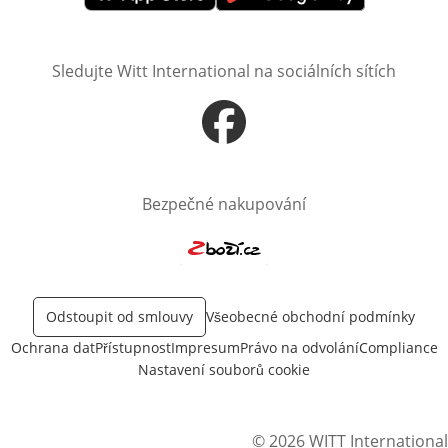
Otevře v novém okně
Otevře v novém okně
Sledujte Witt International na sociálních sítích
Otevře v novém okně
Bezpečné nakupování
Otevře v novém okně
Odstoupit od smlouvy
Všeobecné obchodní podmínky
Ochrana dat
Přístupnost
Impresum
Právo na odvolání
Compliance
Nastavení souborů cookie
© 2026 WITT International