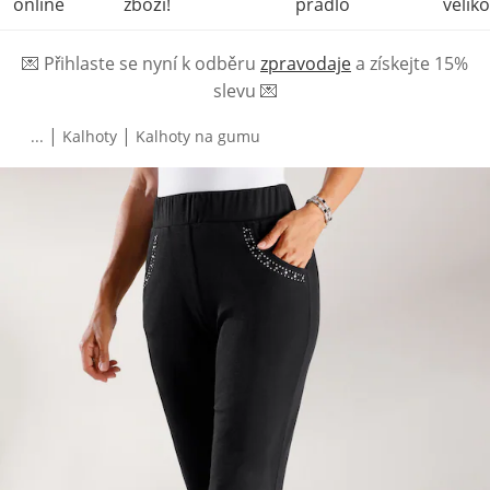
online
zboží!
prádlo
veliko
💌
Přihlaste se nyní k odběru
zpravodaje
a získejte 15%
slevu
💌
|
|
...
Kalhoty
Kalhoty na gumu