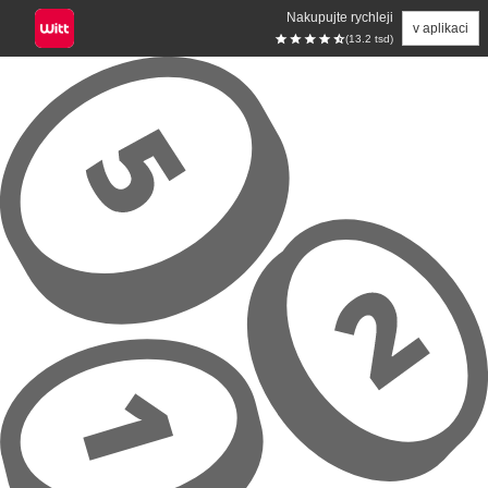
Nakupujte rychleji
v aplikaci
(13.2 tsd)
Přeskočit na hlavní obsah