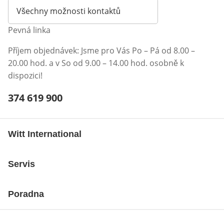
Všechny možnosti kontaktů
Pevná linka
Příjem objednávek: Jsme pro Vás Po – Pá od 8.00 –
20.00 hod. a v So od 9.00 – 14.00 hod. osobně k
dispozici!
Telefonní číslo:
374 619 900
Otevření klienta telefonu
Witt International
Servis
Poradna