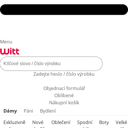
Menu
Zadejte heslo / číslo výrobku
Objednací formulář
Oblíbené
Nákupní košík
Přeskočit kategorie produktů
Dámy
Páni
Bydlení
Exkluzivně
Nové
Oblečení
Spodní
Boty
Velké