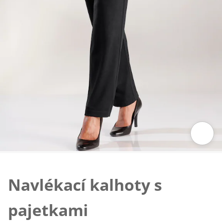
Klepnutím obrázek zvětšíte
Navlékací kalhoty s
pajetkami