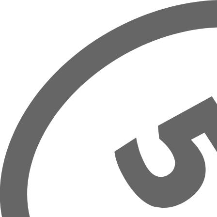
Přeskočit na hlavní obsah