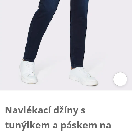
Klepnutím obrázek zvětšíte
Navlékací džíny s
tunýlkem a páskem na