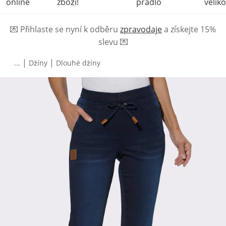
online
zboží!
prádlo
veliko
💌
Přihlaste se nyní k odběru
zpravodaje
a získejte 15%
slevu
💌
|
|
...
Džíny
Dlouhé džíny