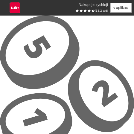
Nakupujte rychleji
v aplikaci
(13.2 tsd)
Přeskočit na hlavní obsah