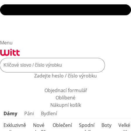
Menu
Zadejte heslo / číslo výrobku
Objednací formulář
Oblíbené
Nákupní košík
Přeskočit kategorie produktů
Dámy
Páni
Bydlení
Exkluzivně
Nové
Oblečení
Spodní
Boty
Velké