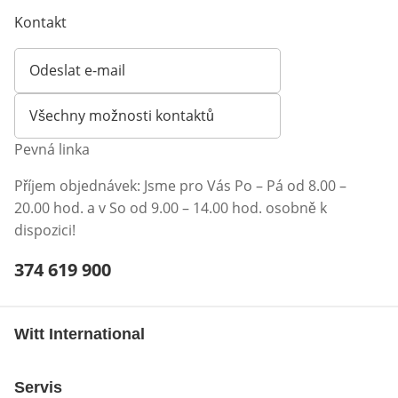
Kontakt
Odeslat e-mail
Otevírá e-mailového klienta
Všechny možnosti kontaktů
Pevná linka
Příjem objednávek: Jsme pro Vás Po – Pá od 8.00 –
20.00 hod. a v So od 9.00 – 14.00 hod. osobně k
dispozici!
Telefonní číslo:
374 619 900
Otevření klienta telefonu
Witt International
Servis