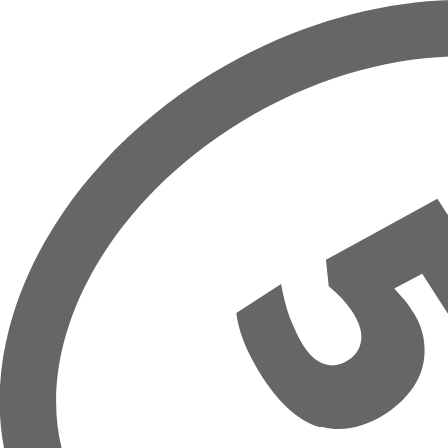
Přeskočit na hlavní obsah