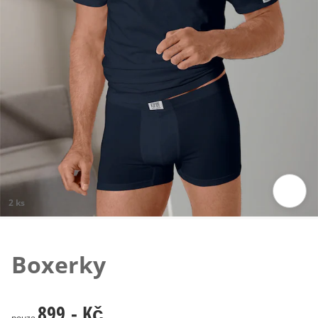
2 ks
Klepnutím obrázek zvětšíte
Boxerky
899,- Kč
899,- Kč
pouze