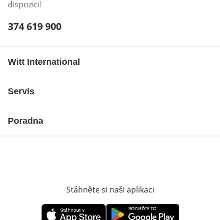
dispozici!
Telefonní číslo:
374 619 900
Otevření klienta telefonu
Witt International
Servis
Poradna
Stáhněte si naši aplikaci
Otevře v novém o