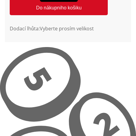
Do nákupniho košiku
Dodací lhůta:
Vyberte prosím velikost