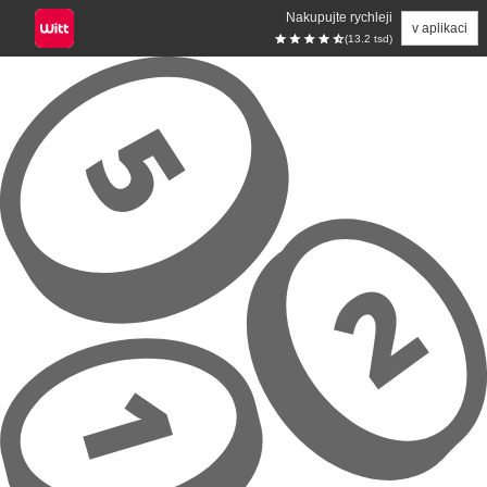
Nakupujte rychleji
v aplikaci
(13.2 tsd)
Přeskočit na hlavní obsah