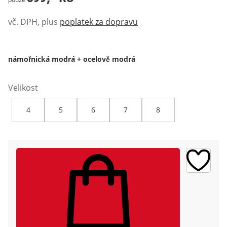
vč. DPH, plus
poplatek za dopravu
námořnická modrá + ocelově modrá
Velikost
4
5
6
7
8