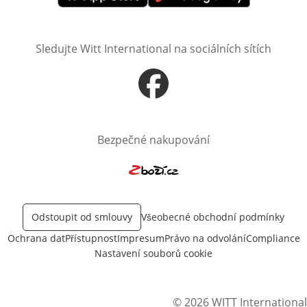
Otevře v novém okně
Otevře v novém okně
Sledujte Witt International na sociálních sítích
Otevře v novém okně
Bezpečné nakupování
Otevře v novém okně
Odstoupit od smlouvy
Všeobecné obchodní podmínky
Ochrana dat
Přístupnost
Impresum
Právo na odvolání
Compliance
Nastavení souborů cookie
© 2026 WITT International