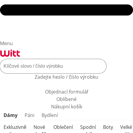
Menu
Zadejte heslo / číslo výrobku
Objednací formulář
Oblíbené
Nákupní košík
Přeskočit kategorie produktů
Dámy
Páni
Bydlení
Exkluzivně
Nové
Oblečení
Spodní
Boty
Velké