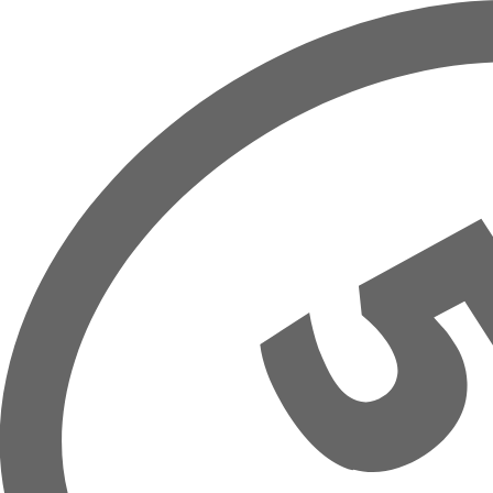
Přeskočit na hlavní obsah