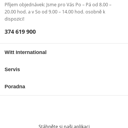
Příjem objednávek: Jsme pro Vás Po – Pá od 8.00 –
20.00 hod. a v So od 9.00 – 14.00 hod. osobně k
dispozici!
Telefonní číslo:
374 619 900
Otevření klienta telefonu
Witt International
Servis
Poradna
Stáhněte si naši aplikaci
Otevře v novém o