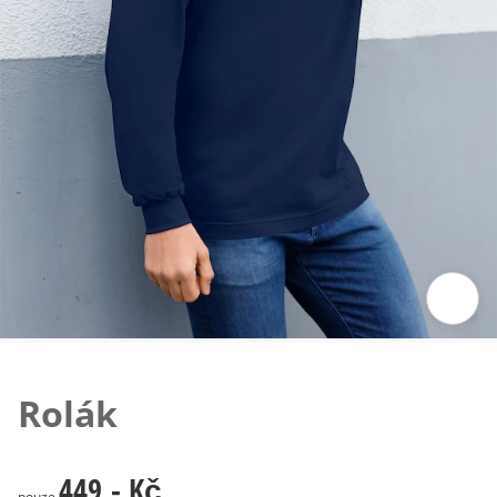
Klepnutím obrázek zvětšíte
Rolák
449,- Kč
449,- Kč
pouze