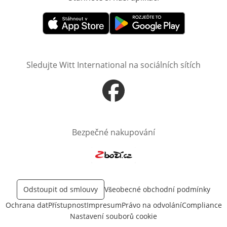
Otevře v novém okně
Otevře v novém okně
Sledujte Witt International na sociálních sítích
Otevře v novém okně
Bezpečné nakupování
Otevře v novém okně
Odstoupit od smlouvy
Všeobecné obchodní podmínky
Ochrana dat
Přístupnost
Impresum
Právo na odvolání
Compliance
Nastavení souborů cookie