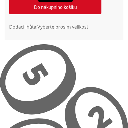
Do nákupniho košiku
Dodací lhůta:
Vyberte prosím velikost