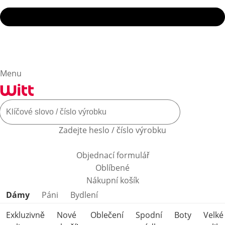
Menu
Zadejte heslo / číslo výrobku
Objednací formulář
Oblíbené
Nákupní košík
Přeskočit kategorie produktů
Dámy
Páni
Bydlení
Exkluzivně
Nové
Oblečení
Spodní
Boty
Velké