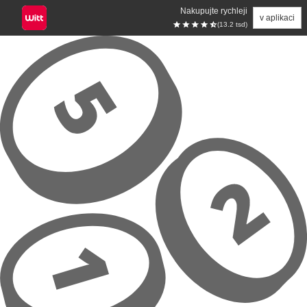
Nakupujte rychleji
v aplikaci
(13.2 tsd)
Přeskočit na hlavní obsah