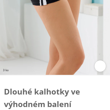
3 ks
Klepnutím obrázek zvětšíte
Dlouhé kalhotky ve
výhodném balení