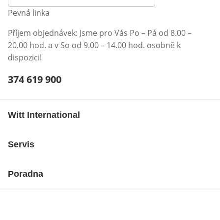
Pevná linka
Příjem objednávek: Jsme pro Vás Po – Pá od 8.00 –
20.00 hod. a v So od 9.00 – 14.00 hod. osobně k
dispozici!
Telefonní číslo:
374 619 900
Otevření klienta telefonu
Witt International
Servis
Poradna