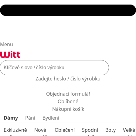
Menu
Zadejte heslo / číslo výrobku
Objednací formulář
Oblíbené
Nákupní košík
Přeskočit kategorie produktů
Dámy
Páni
Bydlení
Exkluzivně
Nové
Oblečení
Spodní
Boty
Velké