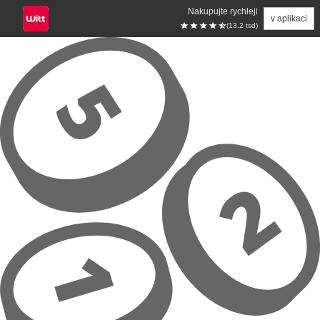
Nakupujte rychleji
v aplikaci
(13.2 tsd)
Přeskočit na hlavní obsah