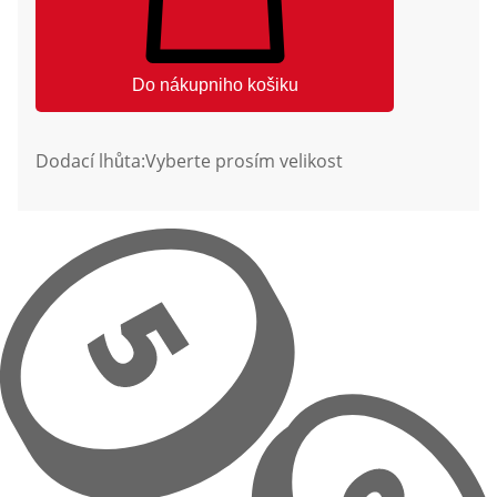
Do nákupniho košiku
Dodací lhůta:
Vyberte prosím velikost