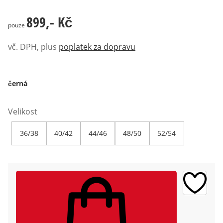
899,- Kč
899,- Kč
pouze
vč. DPH, plus
poplatek za dopravu
černá
Velikost
36/38
40/42
44/46
48/50
52/54