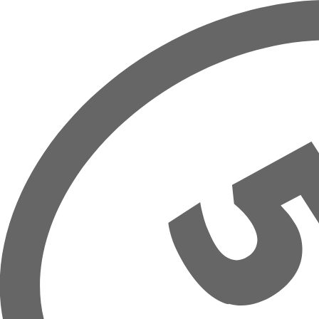
Přeskočit na hlavní obsah