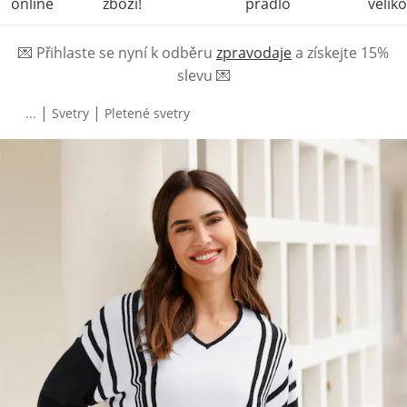
online
zboží!
prádlo
veliko
💌
Přihlaste se nyní k odběru
zpravodaje
a získejte 15%
slevu
💌
|
|
...
Svetry
Pletené svetry