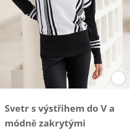
Klepnutím obrázek zvětšíte
Svetr s výstřihem do V a
módně zakrytými