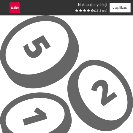
Nakupujte rychleji
v aplikaci
(13.2 tsd)
Přeskočit na hlavní obsah