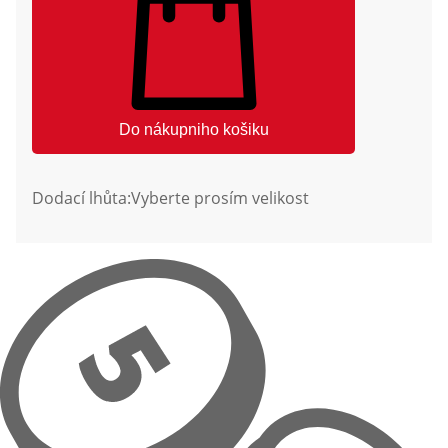
Do nákupniho košiku
Dodací lhůta:
Vyberte prosím velikost