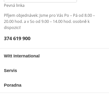
Pevná linka
Příjem objednávek: Jsme pro Vás Po – Pá od 8.00 –
20.00 hod. a v So od 9.00 – 14.00 hod. osobně k
dispozici!
Telefonní číslo:
374 619 900
Otevření klienta telefonu
Witt International
Servis
Poradna