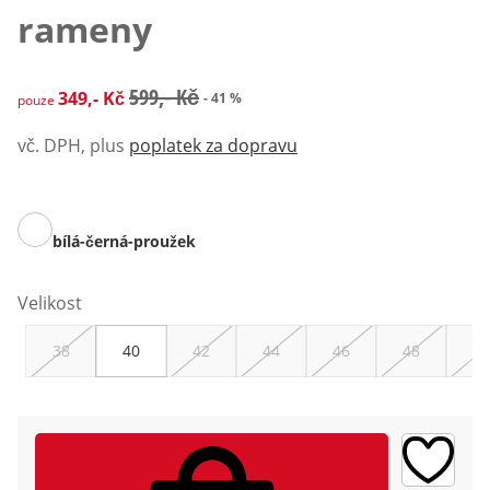
rameny
zlevněná cena: 349,- Kč, původní cena: 599,- Kč
599,- Kč
349,- Kč
- 41 %
pouze
vč. DPH, plus
poplatek za dopravu
bílá-černá-proužek
Velikost
38
40
42
44
46
48
50