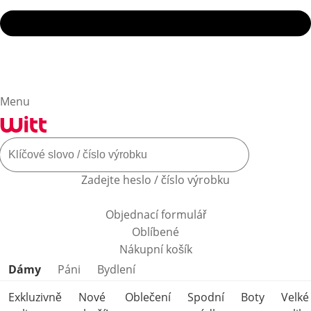
Menu
Zadejte heslo / číslo výrobku
Objednací formulář
Oblíbené
Nákupní košík
Přeskočit kategorie produktů
Dámy
Páni
Bydlení
Exkluzivně
Nové
Oblečení
Spodní
Boty
Velké