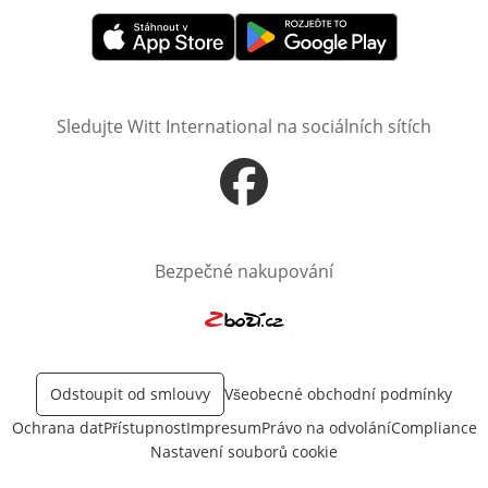
Otevře v novém okně
Otevře v novém okně
Sledujte Witt International na sociálních sítích
Otevře v novém okně
Bezpečné nakupování
Otevře v novém okně
Odstoupit od smlouvy
Všeobecné obchodní podmínky
Ochrana dat
Přístupnost
Impresum
Právo na odvolání
Compliance
Nastavení souborů cookie