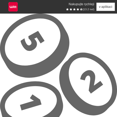
Nakupujte rychleji
v aplikaci
(13.2 tsd)
Přeskočit na hlavní obsah