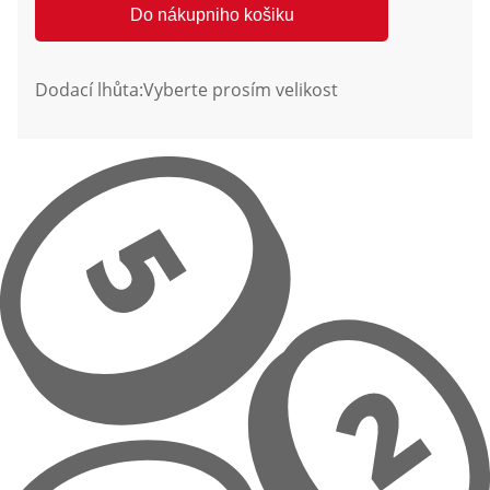
Do nákupniho košiku
Dodací lhůta:
Vyberte prosím velikost