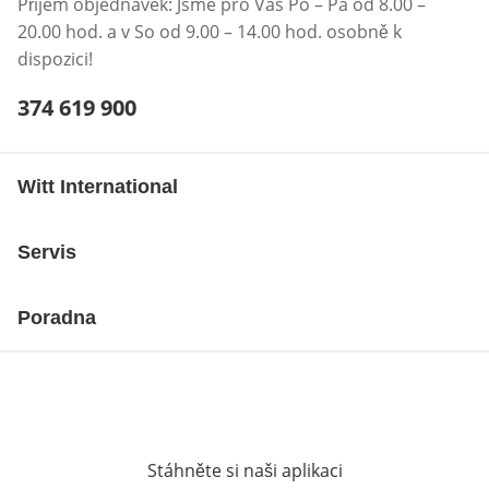
Příjem objednávek: Jsme pro Vás Po – Pá od 8.00 –
20.00 hod. a v So od 9.00 – 14.00 hod. osobně k
dispozici!
Telefonní číslo:
374 619 900
Otevření klienta telefonu
Witt International
Servis
Poradna
Stáhněte si naši aplikaci
Otevře v novém o