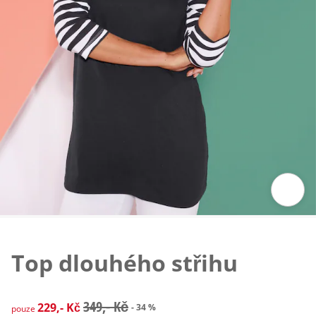
Klepnutím obrázek zvětšíte
Top dlouhého střihu
zlevněná cena: 229,- Kč, původní cena: 349,- Kč
349,- Kč
229,- Kč
- 34 %
pouze