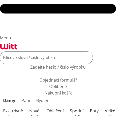
Menu
Zadejte heslo / číslo výrobku
Objednací formulář
Oblíbené
Nákupní košík
Přeskočit kategorie produktů
Dámy
Páni
Bydlení
Exkluzivně
Nové
Oblečení
Spodní
Boty
Velké