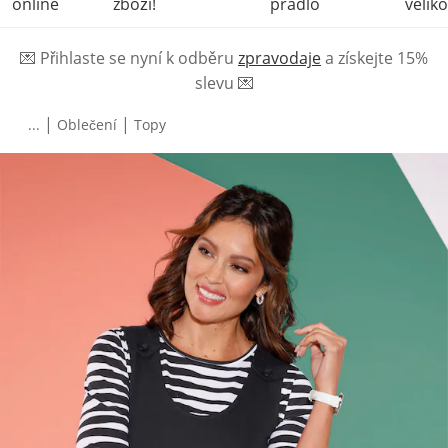
online
zboží!
prádlo
veliko
💌
Přihlaste se nyní k odběru
zpravodaje
a získejte 15%
slevu
💌
|
|
...
Oblečení
Topy