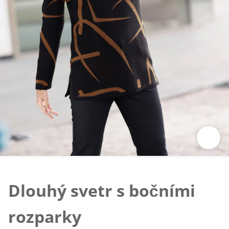
Klepnutím obrázek zvětšíte
Dlouhý svetr s bočními
rozparky