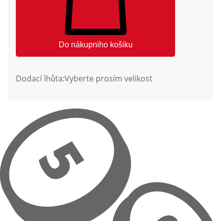
Do nákupniho košiku
Dodací lhůta:
Vyberte prosím velikost