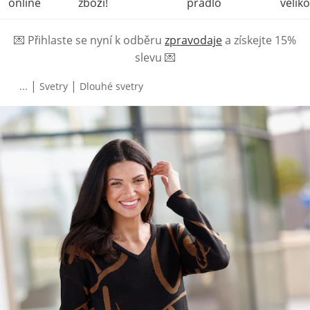
online
zboží!
prádlo
veliko
💌
Přihlaste se nyní k odběru
zpravodaje
a získejte 15%
slevu
💌
|
|
...
Svetry
Dlouhé svetry