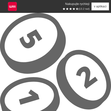
Nakupujte rychleji
v aplikaci
(13.2 tsd)
Přeskočit na hlavní obsah