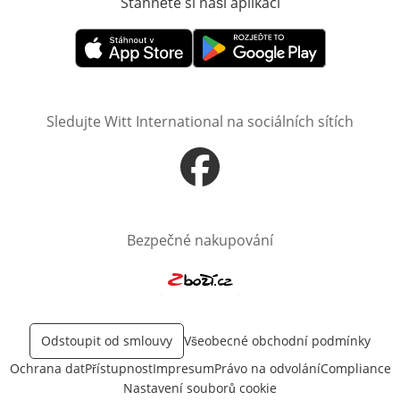
Stáhněte si naši aplikaci
Otevře v novém o
Otevře v novém okně
Otevře v novém okně
Sledujte Witt International na sociálních sítích
Otevře v novém okně
Bezpečné nakupování
Otevře v novém okně
Odstoupit od smlouvy
Všeobecné obchodní podmínky
Ochrana dat
Přístupnost
Impresum
Právo na odvolání
Compliance
Nastavení souborů cookie