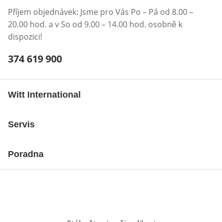
Příjem objednávek: Jsme pro Vás Po – Pá od 8.00 –
20.00 hod. a v So od 9.00 – 14.00 hod. osobně k
dispozici!
Telefonní číslo:
374 619 900
Otevření klienta telefonu
Witt International
Servis
Poradna