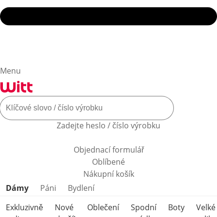
Menu
Zadejte heslo / číslo výrobku
Objednací formulář
Oblíbené
Nákupní košík
Přeskočit kategorie produktů
Dámy
Páni
Bydlení
Exkluzivně
Nové
Oblečení
Spodní
Boty
Velké