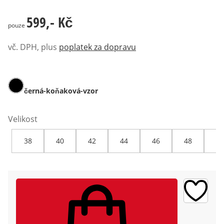
599,- Kč
599,- Kč
pouze
vč. DPH, plus
poplatek za dopravu
černá-koňaková-vzor
Velikost
38
40
42
44
46
48
50