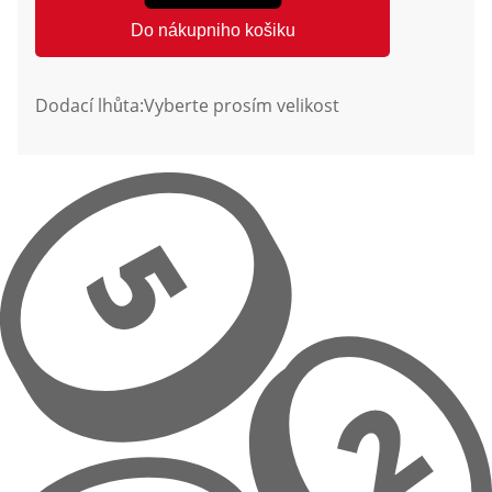
Do nákupniho košiku
Dodací lhůta:
Vyberte prosím velikost