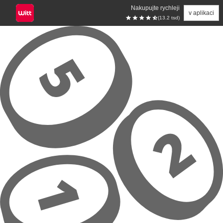
Nakupujte rychleji
v aplikaci
(13.2 tsd)
Přeskočit na hlavní obsah