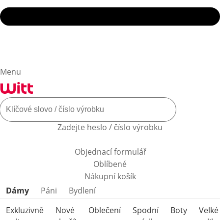
Menu
Zadejte heslo / číslo výrobku
Objednací formulář
Oblíbené
Nákupní košík
Přeskočit kategorie produktů
Dámy
Páni
Bydlení
Exkluzivně
Nové
Oblečení
Spodní
Boty
Velké