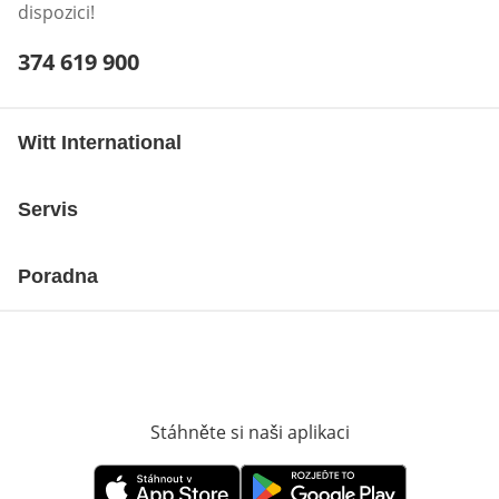
dispozici!
Telefonní číslo:
374 619 900
Otevření klienta telefonu
Witt International
Servis
Poradna
Stáhněte si naši aplikaci
Otevře v novém o