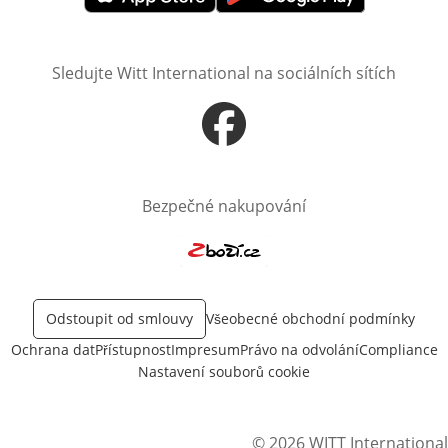
Otevře v novém okně
Otevře v novém okně
Sledujte Witt International na sociálních sítích
Otevře v novém okně
Bezpečné nakupování
Otevře v novém okně
Odstoupit od smlouvy
Všeobecné obchodní podmínky
Ochrana dat
Přístupnost
Impresum
Právo na odvolání
Compliance
Nastavení souborů cookie
© 2026 WITT International