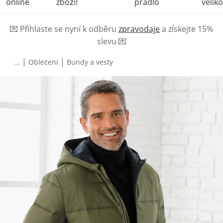
online
zboží!
prádlo
veliko
💌
Přihlaste se nyní k odběru
zpravodaje
a získejte 15%
slevu
💌
|
|
...
Oblečení
Bundy a vesty