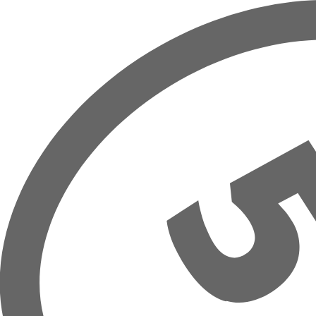
Přeskočit na hlavní obsah