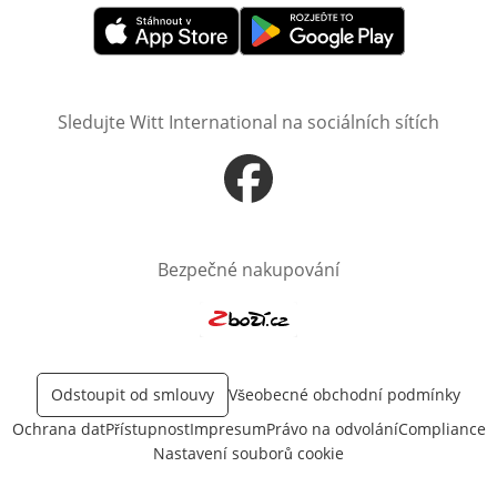
Otevře v novém okně
Otevře v novém okně
Sledujte Witt International na sociálních sítích
Otevře v novém okně
Bezpečné nakupování
Otevře v novém okně
Odstoupit od smlouvy
Všeobecné obchodní podmínky
Ochrana dat
Přístupnost
Impresum
Právo na odvolání
Compliance
Nastavení souborů cookie