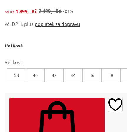
zlevněná cena: 1 899,- Kč, původní cena: 2 499,- Kč
2 499,- Kč
1 899,- Kč
- 24 %
pouze
vč. DPH, plus
poplatek za dopravu
třešňová
Velikost
38
40
42
44
46
48
50