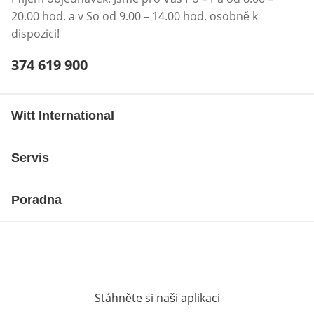
20.00 hod. a v So od 9.00 – 14.00 hod. osobně k
dispozici!
Telefonní číslo:
374 619 900
Otevření klienta telefonu
Witt International
Servis
Poradna
Stáhněte si naši aplikaci
Otevře v novém o