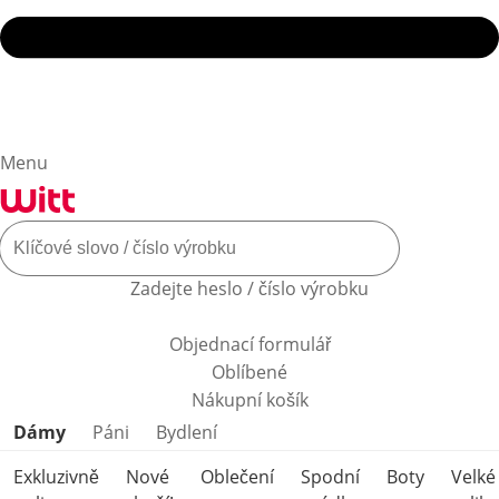
Menu
Zadejte heslo / číslo výrobku
Objednací formulář
Oblíbené
Nákupní košík
Přeskočit kategorie produktů
Dámy
Páni
Bydlení
Exkluzivně
Nové
Oblečení
Spodní
Boty
Velké