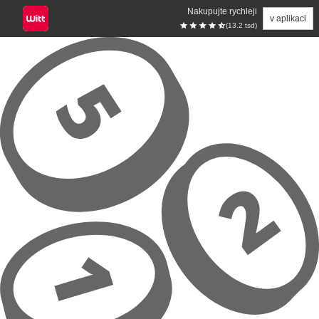
Nakupujte rychleji
v aplikaci
(13.2 tsd)
Přeskočit na hlavní obsah