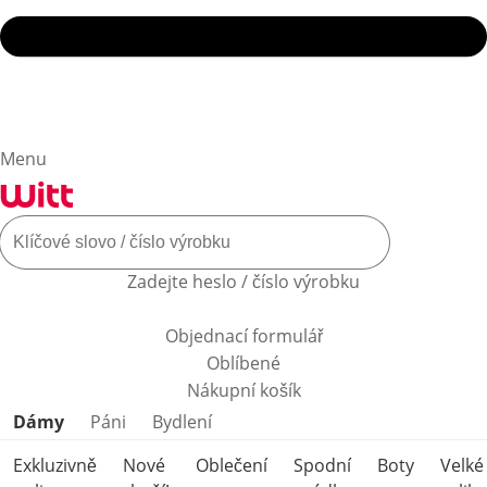
Menu
Zadejte heslo / číslo výrobku
Objednací formulář
Oblíbené
Nákupní košík
Přeskočit kategorie produktů
Dámy
Páni
Bydlení
Exkluzivně
Nové
Oblečení
Spodní
Boty
Velké