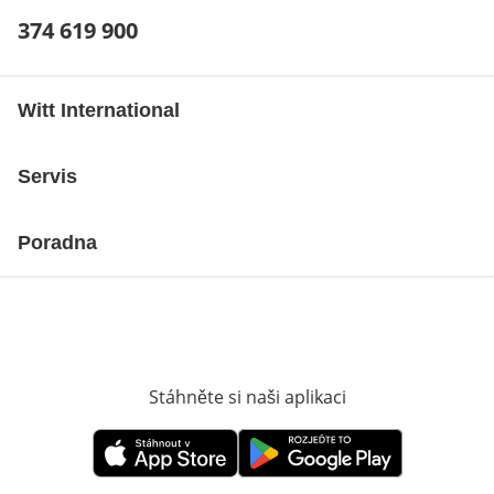
Telefonní číslo:
374 619 900
Otevření klienta telefonu
Witt International
Servis
Poradna
Stáhněte si naši aplikaci
Otevře v novém o
Otevře v novém okně
Otevře v novém okně