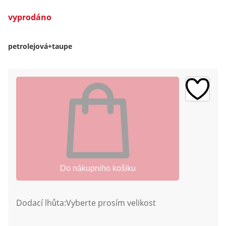
vyprodáno
petrolejová+taupe
Do nákupniho košiku
Dodací lhůta:
Vyberte prosím velikost