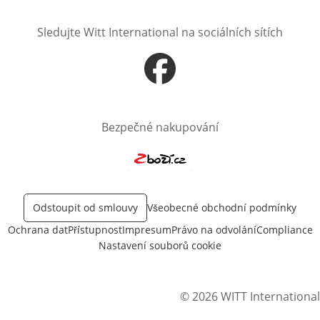
Sledujte Witt International na sociálních sítích
Otevře v novém okně
Bezpečné nakupování
Otevře v novém okně
Odstoupit od smlouvy
Všeobecné obchodní podmínky
Ochrana dat
Přístupnost
Impresum
Právo na odvolání
Compliance
Nastavení souborů cookie
© 2026 WITT International