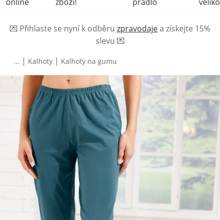
online
zboží!
prádlo
veliko
💌
Přihlaste se nyní k odběru
zpravodaje
a získejte 15%
slevu
💌
|
|
...
Kalhoty
Kalhoty na gumu