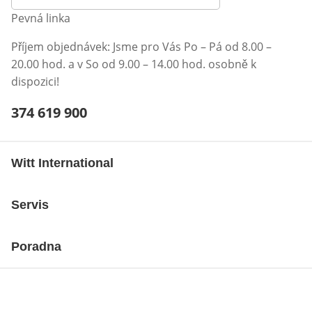
Pevná linka
Příjem objednávek: Jsme pro Vás Po – Pá od 8.00 –
20.00 hod. a v So od 9.00 – 14.00 hod. osobně k
dispozici!
Telefonní číslo:
374 619 900
Otevření klienta telefonu
Witt International
Servis
Poradna