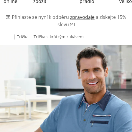
online
zboží!
prádlo
veliko
💌
Přihlaste se nyní k odběru
zpravodaje
a získejte 15%
slevu
💌
|
|
...
Trička
Trička s krátkým rukávem