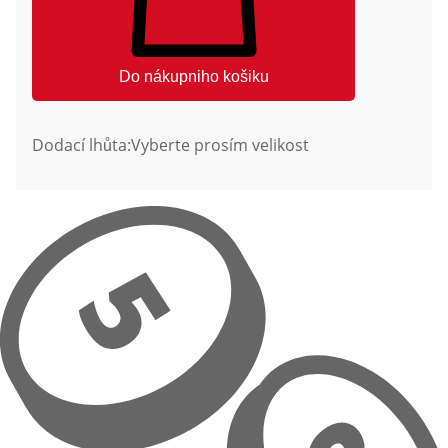
Do nákupniho košiku
Dodací lhůta:
Vyberte prosím velikost