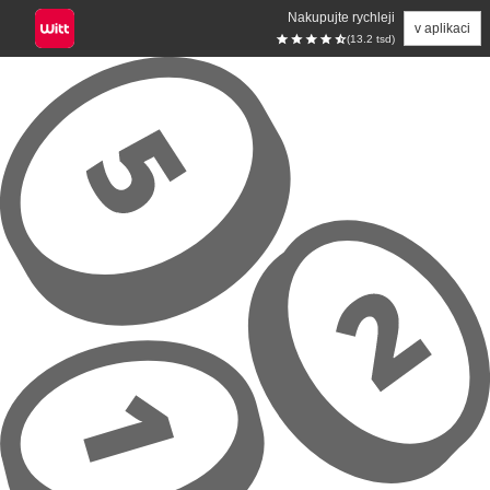
Nakupujte rychleji
v aplikaci
(13.2 tsd)
Přeskočit na hlavní obsah