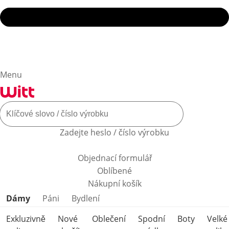
Menu
Zadejte heslo / číslo výrobku
Objednací formulář
Oblíbené
Nákupní košík
Přeskočit kategorie produktů
Dámy
Páni
Bydlení
Exkluzivně
Nové
Oblečení
Spodní
Boty
Velké