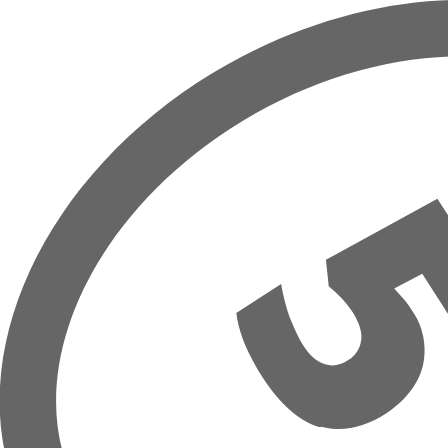
Přeskočit na hlavní obsah