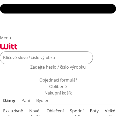
Menu
Zadejte heslo / číslo výrobku
Objednací formulář
Oblíbené
Nákupní košík
Přeskočit kategorie produktů
Dámy
Páni
Bydlení
Exkluzivně
Nové
Oblečení
Spodní
Boty
Velké