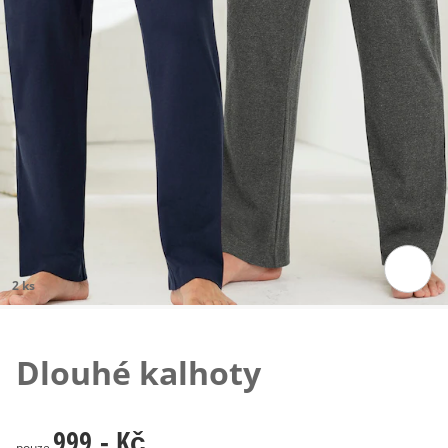
2 ks
Klepnutím obrázek zvětšíte
Dlouhé kalhoty
999,- Kč
999,- Kč
pouze