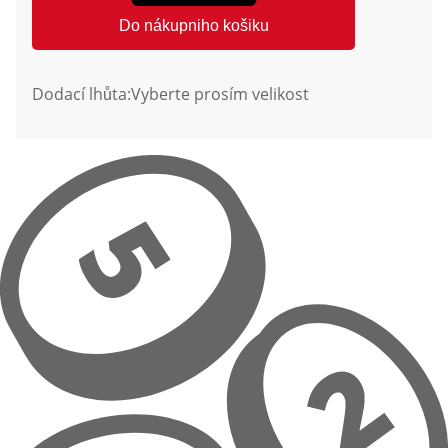
Do nákupniho košiku
Dodací lhůta:
Vyberte prosím velikost