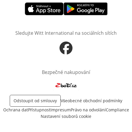
Otevře v novém okně
Otevře v novém okně
Sledujte Witt International na sociálních sítích
Otevře v novém okně
Bezpečné nakupování
Otevře v novém okně
Odstoupit od smlouvy
Všeobecné obchodní podmínky
Ochrana dat
Přístupnost
Impresum
Právo na odvolání
Compliance
Nastavení souborů cookie