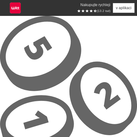
Nakupujte rychleji
v aplikaci
(13.2 tsd)
Přeskočit na hlavní obsah