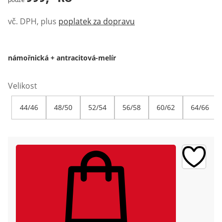
vč. DPH, plus
poplatek za dopravu
námořnická + antracitová-melír
Velikost
44/46
48/50
52/54
56/58
60/62
64/66