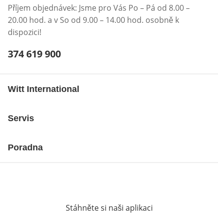
Příjem objednávek: Jsme pro Vás Po – Pá od 8.00 –
20.00 hod. a v So od 9.00 – 14.00 hod. osobně k
dispozici!
Telefonní číslo:
374 619 900
Otevření klienta telefonu
Witt International
Servis
Poradna
Stáhněte si naši aplikaci
Otevře v novém o