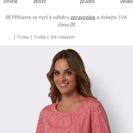
online
zboží!
prádlo
veliko
💌
Přihlaste se nyní k odběru
zpravodaje
a získejte 15%
slevu
💌
|
|
...
Trička
Trička s 3/4 rukávem