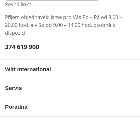
Pevná linka
Příjem objednávek: Jsme pro Vás Po – Pá od 8.00 –
20.00 hod. a v So od 9.00 – 14.00 hod. osobně k
dispozici!
Telefonní číslo:
374 619 900
Otevření klienta telefonu
Witt International
Servis
Poradna