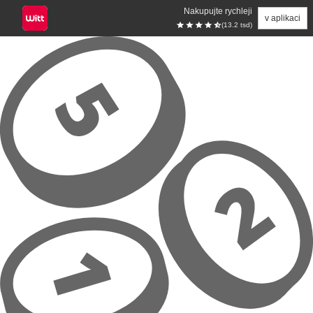
Nakupujte rychleji
v aplikaci
(13.2 tsd)
Přeskočit na hlavní obsah