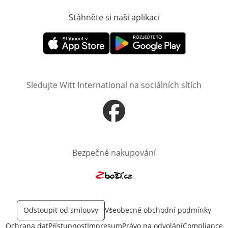
Stáhněte si naši aplikaci
Otevře v novém o
Otevře v novém okně
Otevře v novém okně
Sledujte Witt International na sociálních sítích
Otevře v novém okně
Bezpečné nakupování
Otevře v novém okně
Odstoupit od smlouvy
Všeobecné obchodní podmínky
Ochrana dat
Přístupnost
Impresum
Právo na odvolání
Compliance