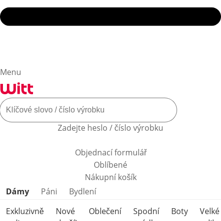
Menu
Zadejte heslo / číslo výrobku
Objednací formulář
Oblíbené
Nákupní košík
Přeskočit kategorie produktů
Dámy
Páni
Bydlení
Exkluzivně
Nové
Oblečení
Spodní
Boty
Velké