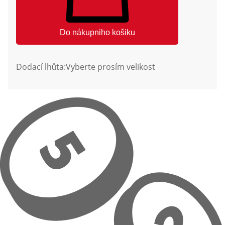
Do nákupniho košiku
Dodací lhůta:
Vyberte prosím velikost