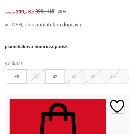
zlevněná cena: 299,- Kč, původní cena: 399,- Kč
399,- Kč
299,- Kč
- 25 %
pouze
vč. DPH, plus
poplatek za dopravu
plameňáková-humrová-potisk
Velikost
38
40
42
44
46
48
50