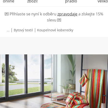
online
zboží!
prádlo
veliko
💌
Přihlaste se nyní k odběru
zpravodaje
a získejte 15%
slevu
💌
|
|
...
Bytový textil
Koupelnové koberečky