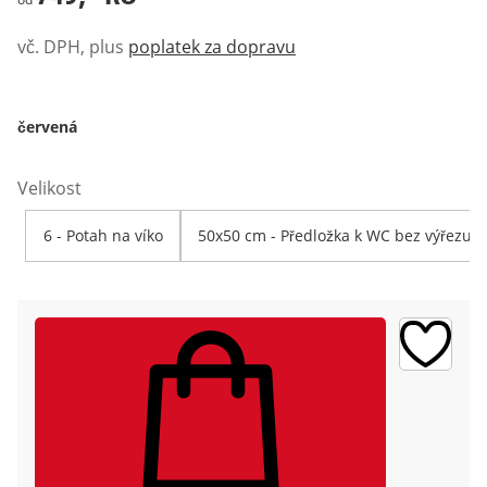
vč. DPH, plus
poplatek za dopravu
červená
Velikost
6 - Potah na víko
50x50 cm - Předložka k WC bez výřezu