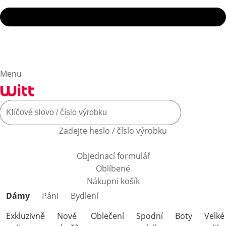
Menu
Zadejte heslo / číslo výrobku
Objednací formulář
Oblíbené
Nákupní košík
Přeskočit kategorie produktů
Dámy
Páni
Bydlení
Exkluzivně
Nové
Oblečení
Spodní
Boty
Velké