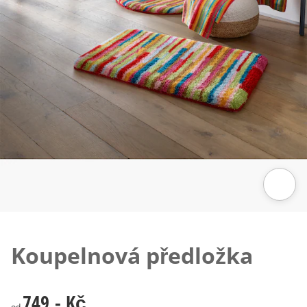
Klepnutím obrázek zvětšíte
Koupelnová předložka
749,- Kč
749,- Kč
od