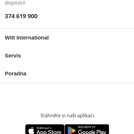
dispozici!
Telefonní číslo:
374 619 900
Otevření klienta telefonu
Witt International
Servis
Poradna
Stáhněte si naši aplikaci
Otevře v novém o