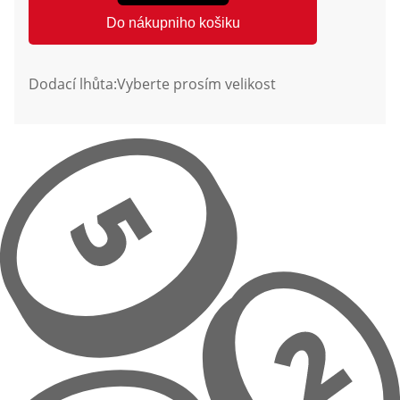
Do nákupniho košiku
Dodací lhůta:
Vyberte prosím velikost