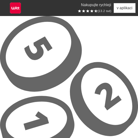
Nakupujte rychleji
v aplikaci
(13.2 tsd)
Přeskočit na hlavní obsah