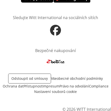
Otevře v novém okně
Otevře v novém okně
Sledujte Witt International na sociálních sítích
Otevře v novém okně
Bezpečné nakupování
Otevře v novém okně
Odstoupit od smlouvy
Všeobecné obchodní podmínky
Ochrana dat
Přístupnost
Impresum
Právo na odvolání
Compliance
Nastavení souborů cookie
© 2026 WITT International