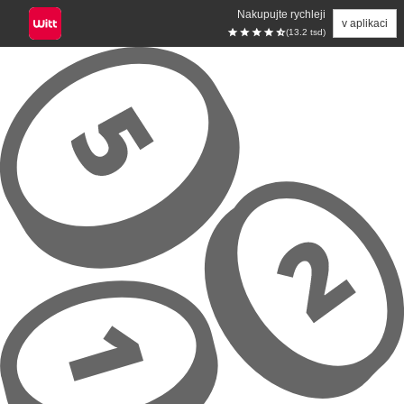
Nakupujte rychleji
v aplikaci
(13.2 tsd)
Přeskočit na hlavní obsah