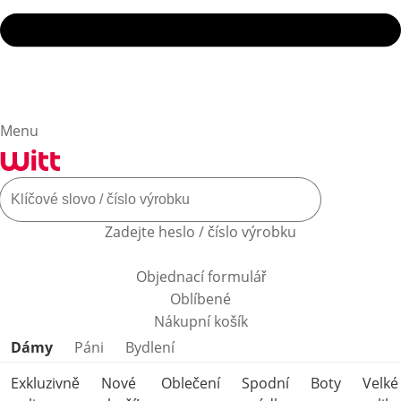
Menu
Zadejte heslo / číslo výrobku
Objednací formulář
Oblíbené
Nákupní košík
Přeskočit kategorie produktů
Dámy
Páni
Bydlení
Exkluzivně
Nové
Oblečení
Spodní
Boty
Velké