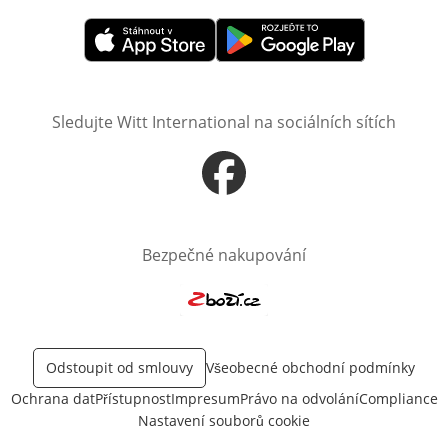
Otevře v novém okně
Otevře v novém okně
Sledujte Witt International na sociálních sítích
Otevře v novém okně
Bezpečné nakupování
Otevře v novém okně
Odstoupit od smlouvy
Všeobecné obchodní podmínky
Ochrana dat
Přístupnost
Impresum
Právo na odvolání
Compliance
Nastavení souborů cookie