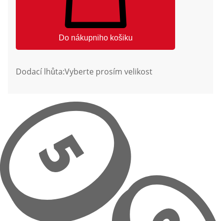
Do nákupniho košiku
Dodací lhůta:
Vyberte prosím velikost