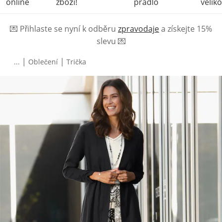
online
zboží!
prádlo
veliko
💌
Přihlaste se nyní k odběru
zpravodaje
a získejte 15%
slevu
💌
|
|
...
Oblečení
Trička