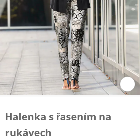
Klepnutím obrázek zvětšíte
Halenka s řasením na
rukávech