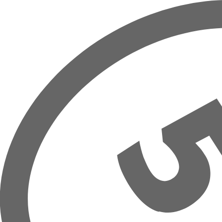
Přeskočit na hlavní obsah