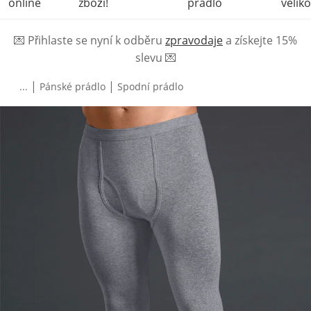
online
zboží!
prádlo
veliko
💌
Přihlaste se nyní k odběru
zpravodaje
a získejte 15%
slevu
💌
|
|
...
Pánské prádlo
Spodní prádlo