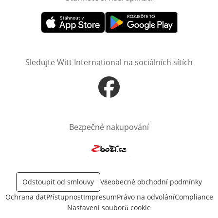
Otevře v novém okně
Otevře v novém okně
Sledujte Witt International na sociálních sítích
Otevře v novém okně
Bezpečné nakupování
Otevře v novém okně
Odstoupit od smlouvy
Všeobecné obchodní podmínky
Ochrana dat
Přístupnost
Impresum
Právo na odvolání
Compliance
Nastavení souborů cookie