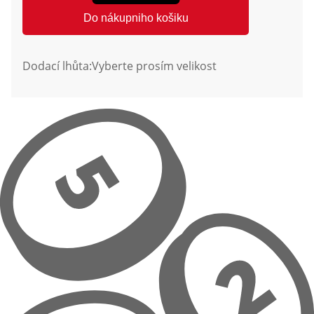
Do nákupniho košiku
Dodací lhůta:
Vyberte prosím velikost