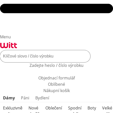
Menu
Zadejte heslo / číslo výrobku
Objednací formulář
Oblíbené
Nákupní košík
Přeskočit kategorie produktů
Dámy
Páni
Bydlení
Exkluzivně
Nové
Oblečení
Spodní
Boty
Velké