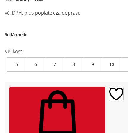
vč. DPH, plus
poplatek za dopravu
šedá-melír
Velikost
5
6
7
8
9
10
12