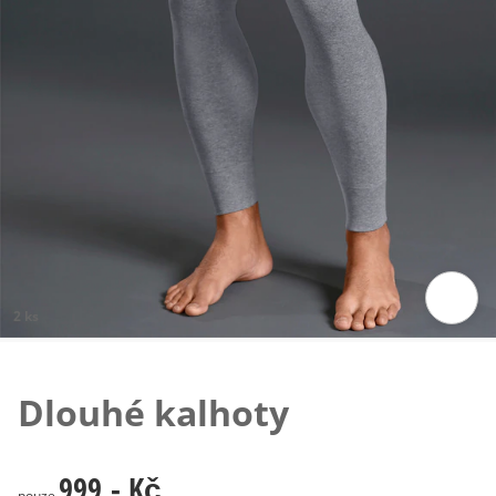
2 ks
Klepnutím obrázek zvětšíte
Dlouhé kalhoty
999,- Kč
999,- Kč
pouze