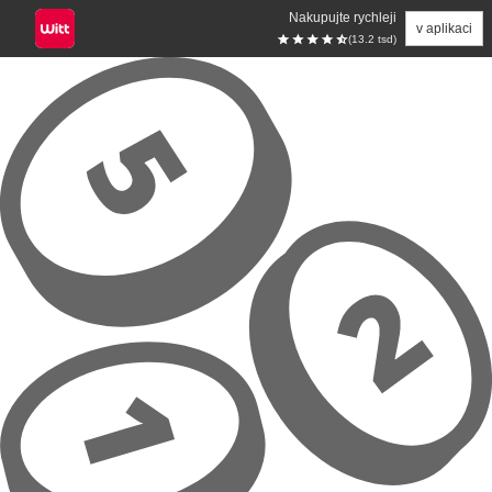
Nakupujte rychleji
v aplikaci
(13.2 tsd)
Přeskočit na hlavní obsah