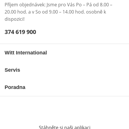
Příjem objednávek: Jsme pro Vás Po – Pá od 8.00 –
20.00 hod. a v So od 9.00 – 14.00 hod. osobně k
dispozici!
Telefonní číslo:
374 619 900
Otevření klienta telefonu
Witt International
Servis
Poradna
Stáhněte si naši aplikaci
Otevře v novém o