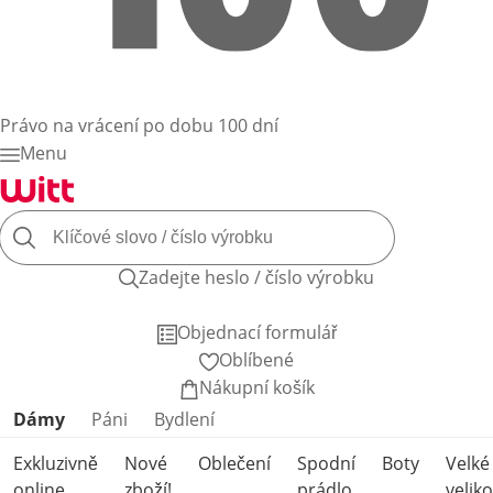
Právo na vrácení po dobu 100 dní
Menu
Zadejte heslo / číslo výrobku
Objednací formulář
Oblíbené
Nákupní košík
Přeskočit kategorie produktů
Dámy
Páni
Bydlení
Exkluzivně
Nové
Oblečení
Spodní
Boty
Velké
online
zboží!
prádlo
veliko