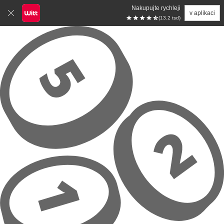
Nakupujte rychleji
v aplikaci
(13.2 tsd)
Přeskočit na hlavní obsah