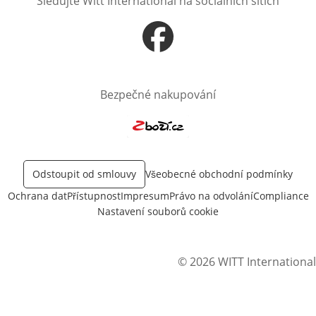
Sledujte Witt International na sociálních sítích
Otevře v novém okně
Bezpečné nakupování
Otevře v novém okně
Odstoupit od smlouvy
Všeobecné obchodní podmínky
Ochrana dat
Přístupnost
Impresum
Právo na odvolání
Compliance
Nastavení souborů cookie
© 2026 WITT International