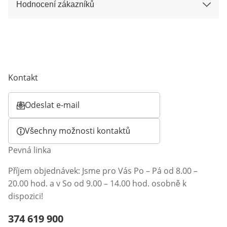
Hodnocení zákazníků
Kontakt
Odeslat e-mail
Otevírá e-mailového klienta
Všechny možnosti kontaktů
Pevná linka
Příjem objednávek: Jsme pro Vás Po – Pá od 8.00 –
20.00 hod. a v So od 9.00 – 14.00 hod. osobně k
dispozici!
Telefonní číslo:
374 619 900
Otevření klienta telefonu