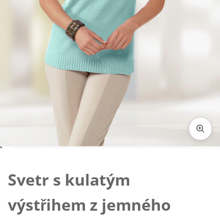
Klepnutím obrázek zvětšíte
Svetr s kulatým
výstřihem z jemného