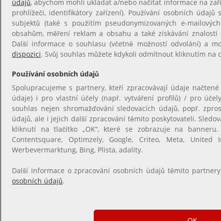
údajů
, abychom mohli ukládat a/nebo načítat informace na zaříz
prohlížeči, identifikátory zařízení). Používání osobních údajů s
subjektů (také s použitím pseudonymizovaných e-mailovýc
obsahům, měření reklam a obsahu a také získávání znalostí o
Další informace o souhlasu (včetně možností odvolání) a m
dispozici
. Svůj souhlas můžete kdykoli odmítnout kliknutím na
Používání osobních údajů
Spolupracujeme s partnery, kteří zpracovávají údaje načtené
údaje) i pro vlastní účely (např. vytváření profilů) / pro úče
souhlas nejen shromažďování sledovacích údajů, popř. zpro
údajů, ale i jejich další zpracování těmito poskytovateli. Sle
kliknutí na tlačítko „OK“, které se zobrazuje na banneru. 
Contentsquare, Optimzely, Google, Criteo, Meta, United In
Werbevermarktung, Bing, Plista, adality.
Další informace o zpracování osobních údajů těmito partner
osobních údajů
.
OK