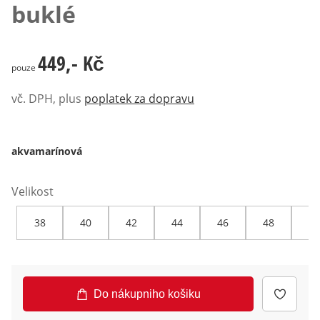
buklé
449,- Kč
449,- Kč
pouze
vč. DPH, plus
poplatek za dopravu
akvamarínová
Velikost
38
40
42
44
46
48
50
Do nákupniho košiku