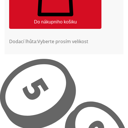
Do nákupniho košiku
Dodací lhůta:
Vyberte prosím velikost