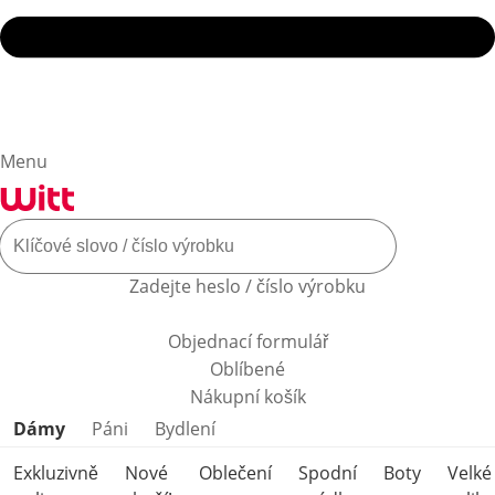
Menu
Zadejte heslo / číslo výrobku
Objednací formulář
Oblíbené
Nákupní košík
Přeskočit kategorie produktů
Dámy
Páni
Bydlení
Exkluzivně
Nové
Oblečení
Spodní
Boty
Velké