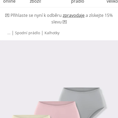
online
zboží!
prádlo
veliko
💌
Přihlaste se nyní k odběru
zpravodaje
a získejte 15%
slevu
💌
|
|
...
Spodní prádlo
Kalhotky