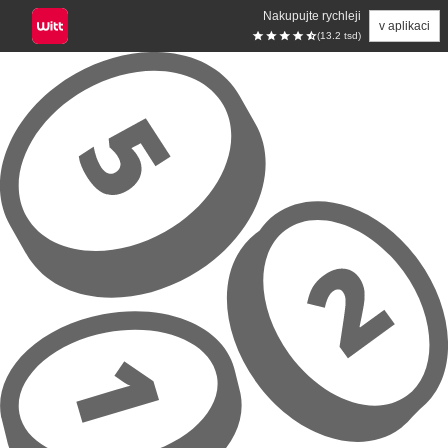
Nakupujte rychleji
v aplikaci
(13.2 tsd)
Přeskočit na hlavní obsah