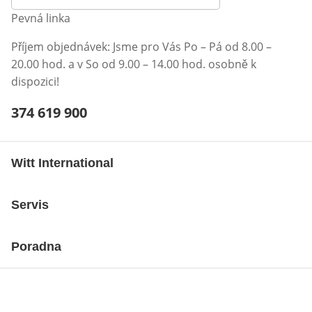
Pevná linka
Příjem objednávek: Jsme pro Vás Po – Pá od 8.00 –
20.00 hod. a v So od 9.00 – 14.00 hod. osobně k
dispozici!
Telefonní číslo:
374 619 900
Otevření klienta telefonu
Witt International
Servis
Poradna