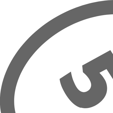
Přeskočit na hlavní obsah