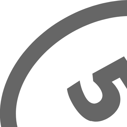
Přeskočit na hlavní obsah