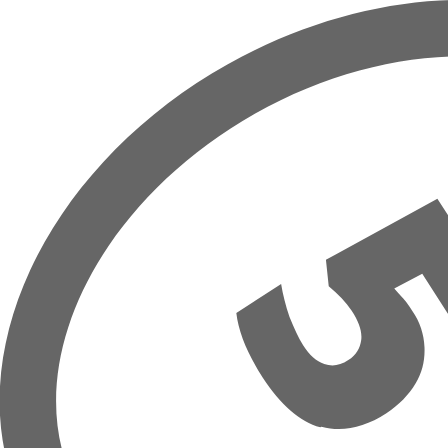
Přeskočit na hlavní obsah