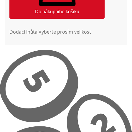
Do nákupniho košiku
Dodací lhůta:
Vyberte prosím velikost