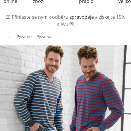
online
zboží!
prádlo
veliko
💌
Přihlaste se nyní k odběru
zpravodaje
a získejte 15%
slevu
💌
|
|
...
Pyžamo
Pyžama