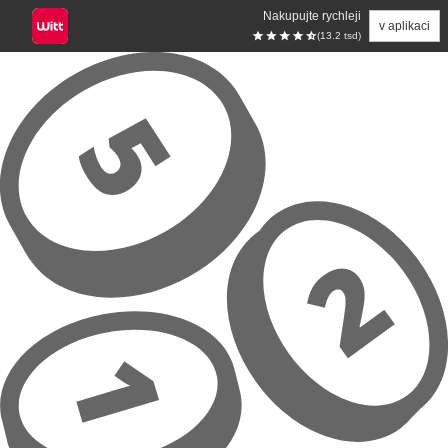
Nakupujte rychleji
v aplikaci
(13.2 tsd)
Přeskočit na hlavní obsah