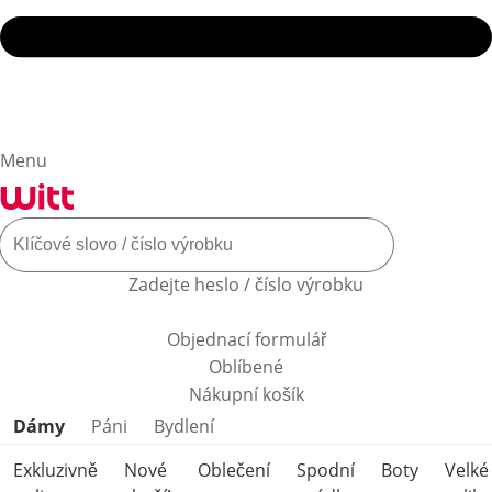
Menu
Zadejte heslo / číslo výrobku
Objednací formulář
Oblíbené
Nákupní košík
Přeskočit kategorie produktů
Dámy
Páni
Bydlení
Exkluzivně
Nové
Oblečení
Spodní
Boty
Velké