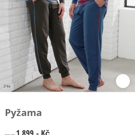
2 ks
Klepnutím obrázek zvětšíte
Pyžama
1 899,- Kč
1 899,- Kč
pouze