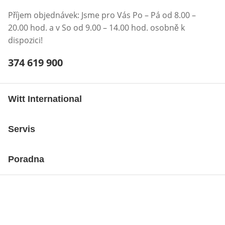
Příjem objednávek: Jsme pro Vás Po – Pá od 8.00 –
20.00 hod. a v So od 9.00 – 14.00 hod. osobně k
dispozici!
Telefonní číslo:
374 619 900
Otevření klienta telefonu
Witt International
Servis
Poradna