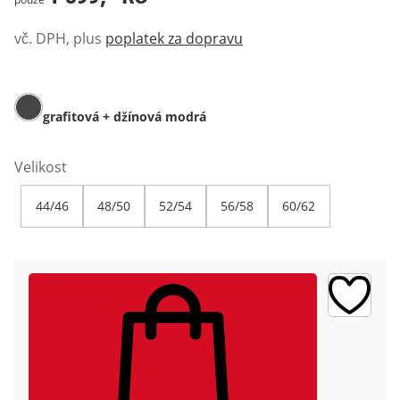
vč. DPH, plus
poplatek za dopravu
grafitová + džínová modrá
Velikost
44/46
48/50
52/54
56/58
60/62