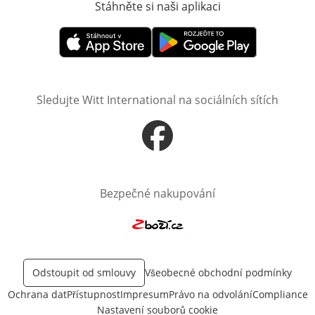
Stáhněte si naši aplikaci
Otevře v novém o
Otevře v novém okně
Otevře v novém okně
Sledujte Witt International na sociálních sítích
Otevře v novém okně
Bezpečné nakupování
Otevře v novém okně
Odstoupit od smlouvy
Všeobecné obchodní podmínky
Ochrana dat
Přístupnost
Impresum
Právo na odvolání
Compliance
Nastavení souborů cookie