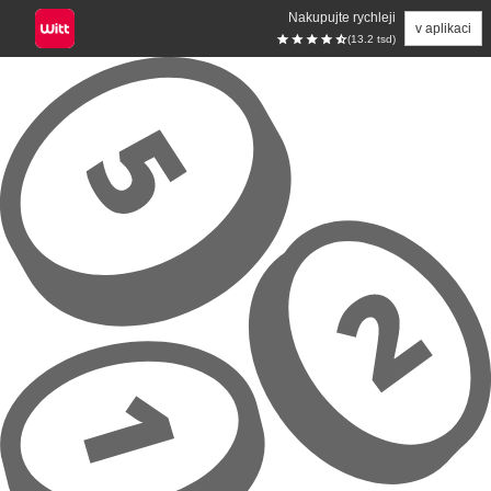
Nakupujte rychleji
v aplikaci
(13.2 tsd)
Přeskočit na hlavní obsah