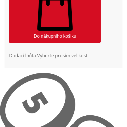
Do nákupniho košiku
Dodací lhůta:
Vyberte prosím velikost