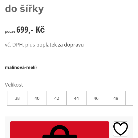
do šířky
699,- Kč
699,- Kč
pouze
vč. DPH, plus
poplatek za dopravu
malinová-melír
Velikost
38
40
42
44
46
48
50