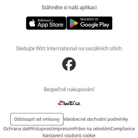
Stáhněte si naši aplikaci
Otevře v novém o
Otevře v novém okně
Otevře v novém okně
Sledujte Witt International na sociálních sítích
Otevře v novém okně
Bezpečné nakupování
Otevře v novém okně
Odstoupit od smlouvy
Všeobecné obchodní podmínky
Ochrana dat
Přístupnost
Impresum
Právo na odvolání
Compliance
Nastavení souborů cookie