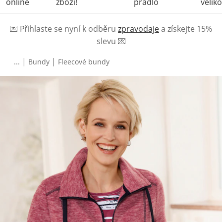
online
zboží!
prádlo
veliko
💌
Přihlaste se nyní k odběru
zpravodaje
a získejte 15%
slevu
💌
|
|
...
Bundy
Fleecové bundy