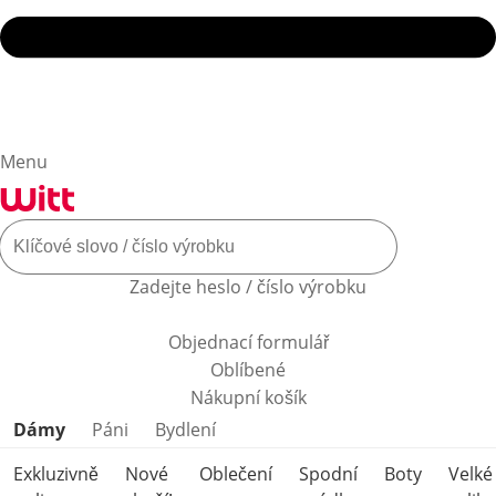
Menu
Zadejte heslo / číslo výrobku
Objednací formulář
Oblíbené
Nákupní košík
Přeskočit kategorie produktů
Dámy
Páni
Bydlení
Exkluzivně
Nové
Oblečení
Spodní
Boty
Velké