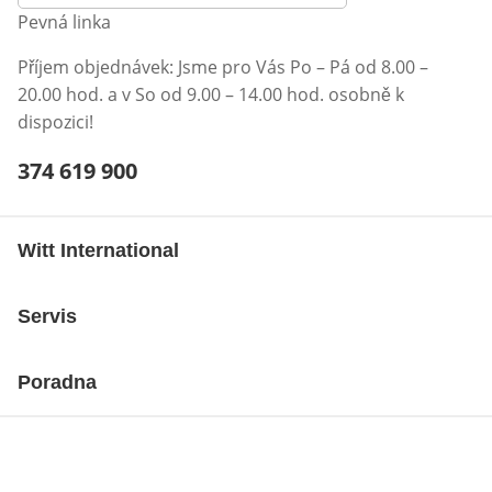
Pevná linka
Příjem objednávek: Jsme pro Vás Po – Pá od 8.00 –
20.00 hod. a v So od 9.00 – 14.00 hod. osobně k
dispozici!
Telefonní číslo:
374 619 900
Otevření klienta telefonu
Witt International
Servis
Poradna