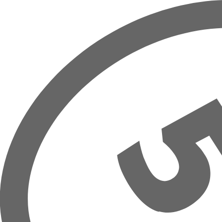
Přeskočit na hlavní obsah