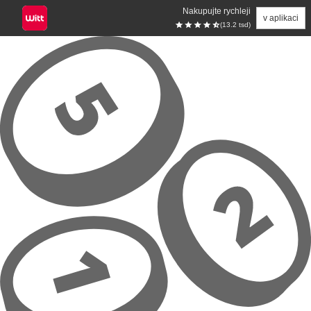
Nakupujte rychleji
v aplikaci
(13.2 tsd)
Přeskočit na hlavní obsah