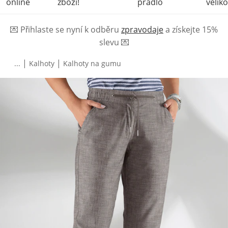
online
zboží!
prádlo
veliko
💌
Přihlaste se nyní k odběru
zpravodaje
a získejte 15%
slevu
💌
|
|
...
Kalhoty
Kalhoty na gumu