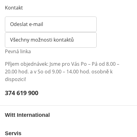
Kontakt
Odeslat e-mail
Otevírá e-mailového klienta
Všechny možnosti kontaktů
Pevná linka
Příjem objednávek: Jsme pro Vás Po – Pá od 8.00 –
20.00 hod. a v So od 9.00 – 14.00 hod. osobně k
dispozici!
Telefonní číslo:
374 619 900
Otevření klienta telefonu
Witt International
Servis