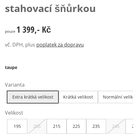
stahovací šňůrkou
1 399,- Kč
1 399,- Kč
pouze
vč. DPH, plus
poplatek za dopravu
taupe
Varianta
Extra krátká velikost
Krátká velikost
Normální velikos
Velikost
195
205
215
225
235
245
25