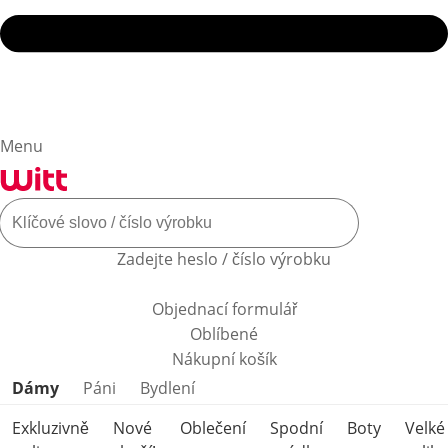
Menu
Zadejte heslo / číslo výrobku
Objednací formulář
Oblíbené
Nákupní košík
Přeskočit kategorie produktů
Dámy
Páni
Bydlení
Exkluzivně
Nové
Oblečení
Spodní
Boty
Velké