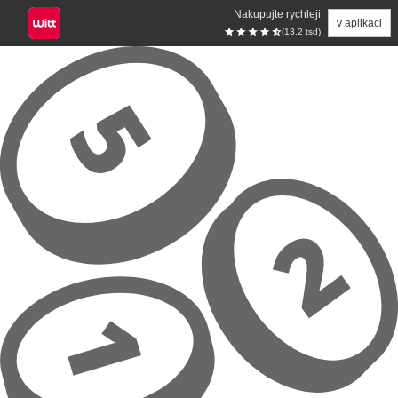
Nakupujte rychleji
v aplikaci
(13.2 tsd)
Přeskočit na hlavní obsah