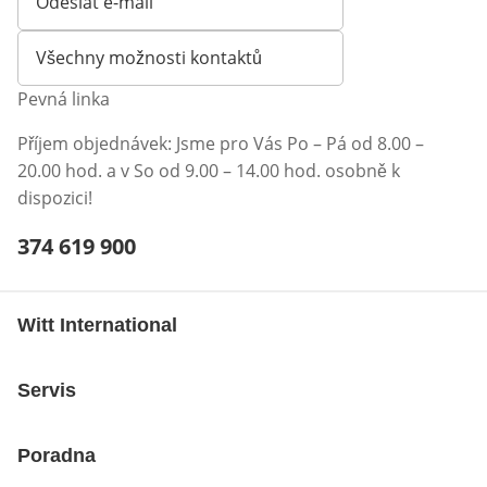
Odeslat e-mail
Otevírá e-mailového klienta
Všechny možnosti kontaktů
Pevná linka
Příjem objednávek: Jsme pro Vás Po – Pá od 8.00 –
20.00 hod. a v So od 9.00 – 14.00 hod. osobně k
dispozici!
Telefonní číslo:
374 619 900
Otevření klienta telefonu
Witt International
Servis
Poradna