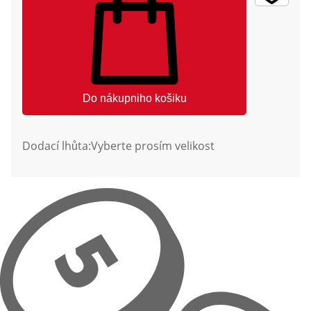
Do nákupniho košiku
Dodací lhůta:
Vyberte prosím velikost