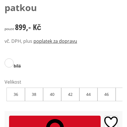
patkou
899,- Kč
899,- Kč
pouze
vč. DPH, plus
poplatek za dopravu
bílá
Velikost
36
38
40
42
44
46
48