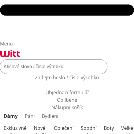
Menu
Zadejte heslo / číslo výrobku
Objednací formulář
Oblíbené
Nákupní košík
Přeskočit kategorie produktů
Dámy
Páni
Bydlení
Exkluzivně
Nové
Oblečení
Spodní
Boty
Velké