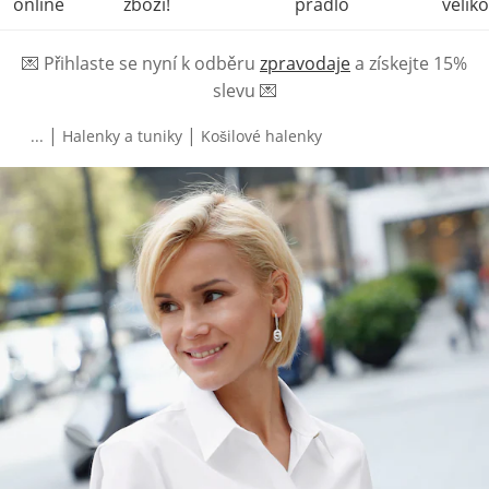
online
zboží!
prádlo
veliko
💌
Přihlaste se nyní k odběru
zpravodaje
a získejte 15%
slevu
💌
|
|
...
Halenky a tuniky
Košilové halenky