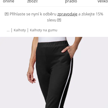
online
zboží!
prádlo
veliko
💌
Přihlaste se nyní k odběru
zpravodaje
a získejte 15%
slevu
💌
|
|
...
Kalhoty
Kalhoty na gumu