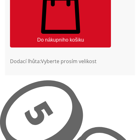
Do nákupniho košiku
Dodací lhůta:
Vyberte prosím velikost