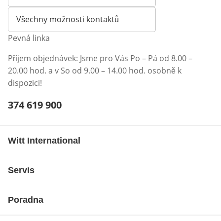
Otevírá e-mailového klienta
Všechny možnosti kontaktů
Pevná linka
Příjem objednávek: Jsme pro Vás Po – Pá od 8.00 –
20.00 hod. a v So od 9.00 – 14.00 hod. osobně k
dispozici!
Telefonní číslo:
374 619 900
Otevření klienta telefonu
Witt International
Servis
Poradna