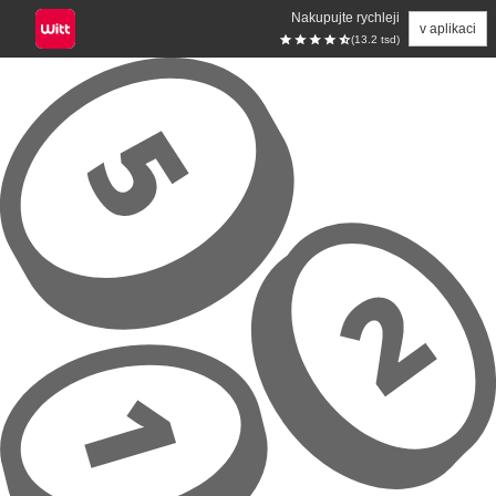
Nakupujte rychleji
v aplikaci
(13.2 tsd)
Přeskočit na hlavní obsah