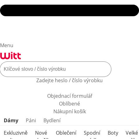
Menu
Zadejte heslo / číslo výrobku
Objednací formulář
Oblíbené
Nákupní košík
Přeskočit kategorie produktů
Dámy
Páni
Bydlení
Exkluzivně
Nové
Oblečení
Spodní
Boty
Velké