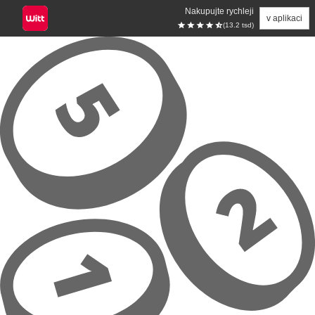
Nakupujte rychleji
v aplikaci
(13.2 tsd)
Přeskočit na hlavní obsah