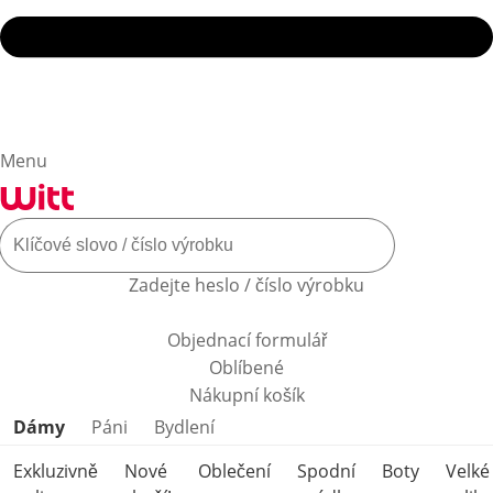
Menu
Zadejte heslo / číslo výrobku
Objednací formulář
Oblíbené
Nákupní košík
Přeskočit kategorie produktů
Dámy
Páni
Bydlení
Exkluzivně
Nové
Oblečení
Spodní
Boty
Velké