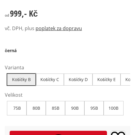
999,- Kč
999,- Kč
od
vč. DPH, plus
poplatek za dopravu
černá
Varianta
Košíčky B
Košíčky C
Košíčky D
Košíčky E
Koší
Velikost
75B
80B
85B
90B
95B
100B