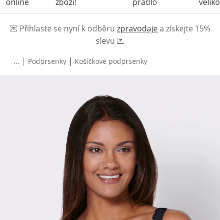
online
zboží!
prádlo
veliko
💌
Přihlaste se nyní k odběru
zpravodaje
a získejte 15%
slevu
💌
|
|
...
Podprsenky
Košíčkové podprsenky