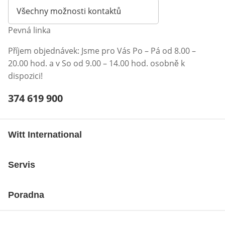
Všechny možnosti kontaktů
Pevná linka
Příjem objednávek: Jsme pro Vás Po – Pá od 8.00 –
20.00 hod. a v So od 9.00 – 14.00 hod. osobně k
dispozici!
Telefonní číslo:
374 619 900
Otevření klienta telefonu
Witt International
Servis
Poradna