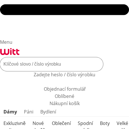
Menu
Zadejte heslo / číslo výrobku
Objednací formulář
Oblíbené
Nákupní košík
Přeskočit kategorie produktů
Dámy
Páni
Bydlení
Exkluzivně
Nové
Oblečení
Spodní
Boty
Velké