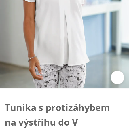
Klepnutím obrázek zvětšíte
Tunika s protizáhybem
na výstřihu do V