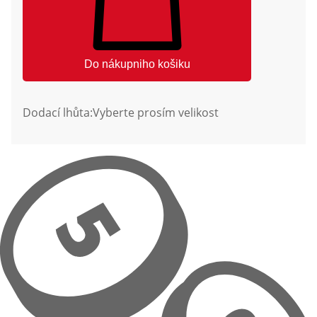
Do nákupniho košiku
Dodací lhůta:
Vyberte prosím velikost