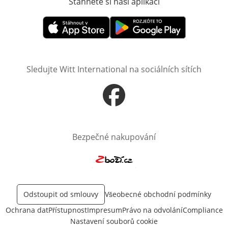
Stáhněte si naši aplikaci
Otevře v novém o
Otevře v novém okně
Otevře v novém okně
Sledujte Witt International na sociálních sítích
Otevře v novém okně
Bezpečné nakupování
Otevře v novém okně
Odstoupit od smlouvy
Všeobecné obchodní podmínky
Ochrana dat
Přístupnost
Impresum
Právo na odvolání
Compliance
Nastavení souborů cookie