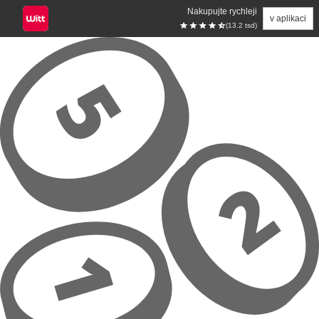
Nakupujte rychleji
v aplikaci
(13.2 tsd)
Přeskočit na hlavní obsah