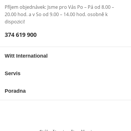
Příjem objednávek: Jsme pro Vás Po – Pá od 8.00 –
20.00 hod. a v So od 9.00 – 14.00 hod. osobně k
dispozici!
Telefonní číslo:
374 619 900
Otevření klienta telefonu
Witt International
Servis
Poradna