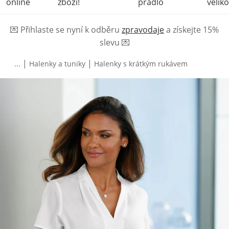
online
zboží!
prádlo
veliko
💌
Přihlaste se nyní k odběru
zpravodaje
a získejte 15%
slevu
💌
|
|
...
Halenky a tuniky
Halenky s krátkým rukávem