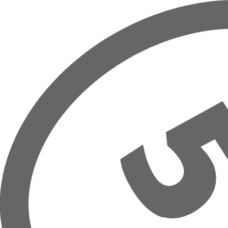
Přeskočit na hlavní obsah