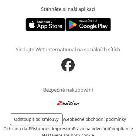
Stáhněte si naši aplikaci
Otevře v novém o
Otevře v novém okně
Otevře v novém okně
Sledujte Witt International na sociálních sítích
Otevře v novém okně
Bezpečné nakupování
Otevře v novém okně
Odstoupit od smlouvy
Všeobecné obchodní podmínky
Ochrana dat
Přístupnost
Impresum
Právo na odvolání
Compliance
Nastavení souborů cookie