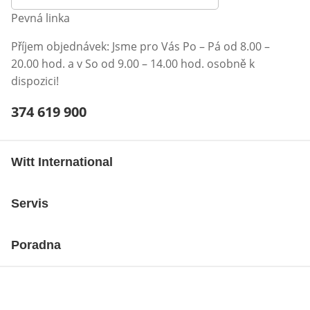
Pevná linka
Příjem objednávek: Jsme pro Vás Po – Pá od 8.00 –
20.00 hod. a v So od 9.00 – 14.00 hod. osobně k
dispozici!
Telefonní číslo:
374 619 900
Otevření klienta telefonu
Witt International
Servis
Poradna