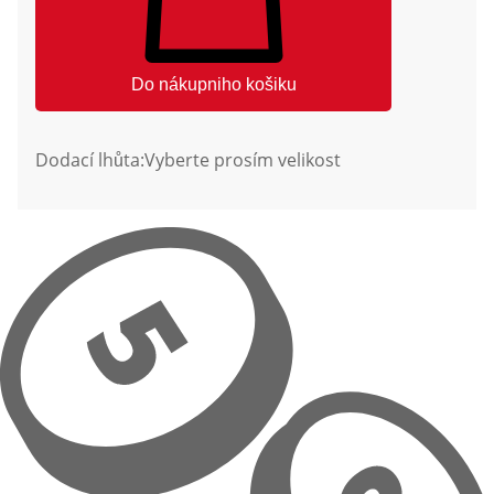
Do nákupniho košiku
Dodací lhůta:
Vyberte prosím velikost