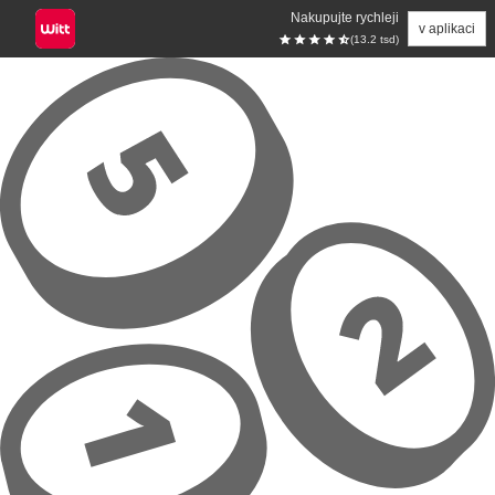
Nakupujte rychleji
v aplikaci
(13.2 tsd)
Přeskočit na hlavní obsah