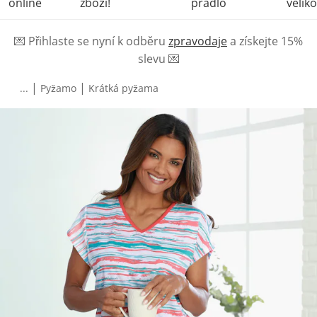
online
zboží!
prádlo
veliko
💌
Přihlaste se nyní k odběru
zpravodaje
a získejte 15%
slevu
💌
|
|
...
Pyžamo
Krátká pyžama