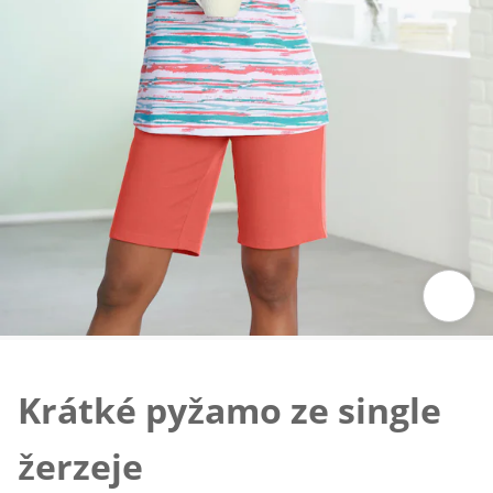
Klepnutím obrázek zvětšíte
Krátké pyžamo ze single
žerzeje