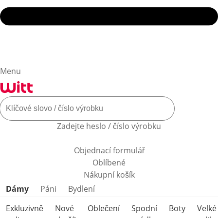
Menu
Zadejte heslo / číslo výrobku
Objednací formulář
Oblíbené
Nákupní košík
Přeskočit kategorie produktů
Dámy
Páni
Bydlení
Exkluzivně
Nové
Oblečení
Spodní
Boty
Velké