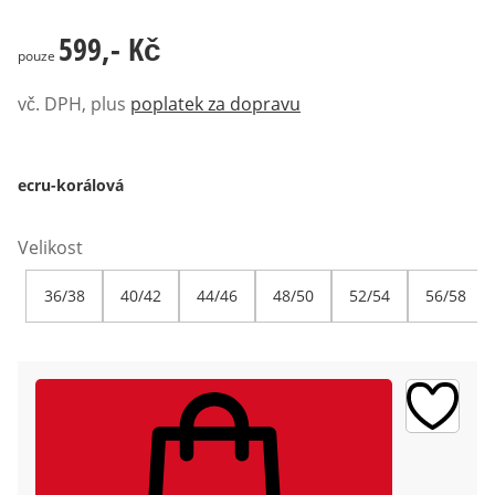
599,- Kč
599,- Kč
pouze
vč. DPH, plus
poplatek za dopravu
ecru-korálová
Velikost
36/38
40/42
44/46
48/50
52/54
56/58