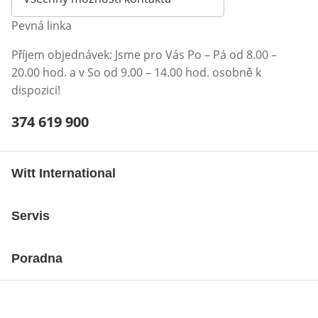
Pevná linka
Příjem objednávek: Jsme pro Vás Po – Pá od 8.00 –
20.00 hod. a v So od 9.00 – 14.00 hod. osobně k
dispozici!
Telefonní číslo:
374 619 900
Otevření klienta telefonu
Witt International
Servis
Poradna