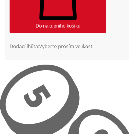
Do nákupniho košiku
Dodací lhůta:
Vyberte prosím velikost