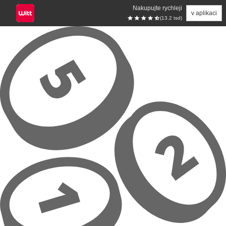
Nakupujte rychleji
v aplikaci
(13.2 tsd)
Přeskočit na hlavní obsah