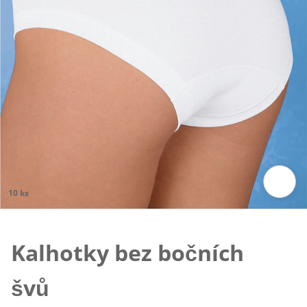
10 ks
Klepnutím obrázek zvětšíte
Kalhotky bez bočních
švů