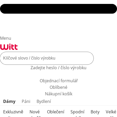
Menu
Zadejte heslo / číslo výrobku
Objednací formulář
Oblíbené
Nákupní košík
Přeskočit kategorie produktů
Dámy
Páni
Bydlení
Exkluzivně
Nové
Oblečení
Spodní
Boty
Velké