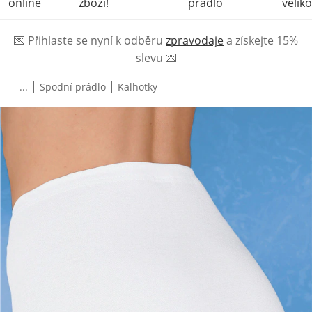
online
zboží!
prádlo
veliko
💌
Přihlaste se nyní k odběru
zpravodaje
a získejte 15%
slevu
💌
|
|
...
Spodní prádlo
Kalhotky