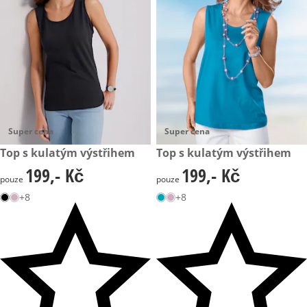
Super cena
Super cena
199,- Kč
Top s kulatým výstřihem
199,- Kč
Top s kulatým výstřihem
199,- Kč
199,- Kč
199,- Kč
199,- Kč
pouze
pouze
+8
+8