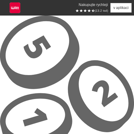
Nakupujte rychleji
v aplikaci
(13.2 tsd)
Přeskočit na hlavní obsah