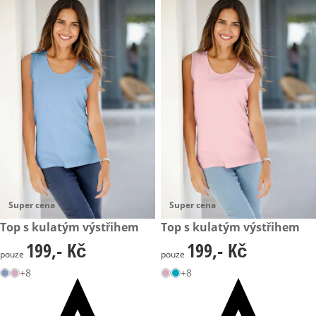
Super cena
Super cena
199,- Kč
Top s kulatým výstřihem
199,- Kč
Top s kulatým výstřihem
199,- Kč
199,- Kč
199,- Kč
199,- Kč
pouze
pouze
+8
+8