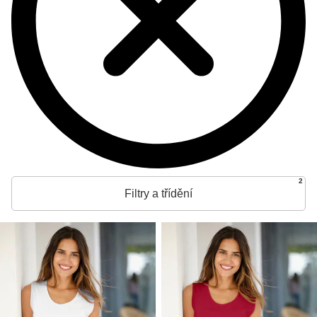
2
Filtry a třídění