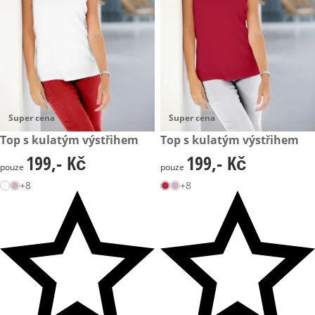
Super cena
Super cena
199,- Kč
Top s kulatým výstřihem
199,- Kč
Top s kulatým výstřihem
199,- Kč
199,- Kč
199,- Kč
199,- Kč
pouze
pouze
+8
+8