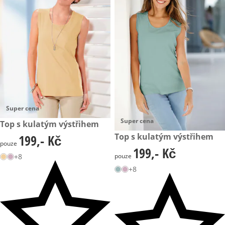
Super cena
Super cena
199,- Kč
Top s kulatým výstřihem
199,- Kč
Top s kulatým výstřihem
199,- Kč
199,- Kč
pouze
199,- Kč
199,- Kč
+8
pouze
+8