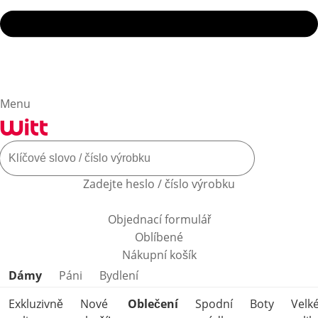
Menu
Zadejte heslo / číslo výrobku
Objednací formulář
Oblíbené
Nákupní košík
Přeskočit kategorie produktů
Dámy
Páni
Bydlení
Exkluzivně
Nové
Oblečení
Spodní
Boty
Velk